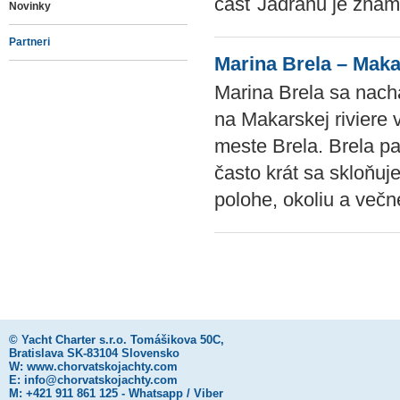
časť Jadranu je známa
Novinky
Partneri
Marina Brela – Maka
Marina Brela sa nach
na Makarskej riviere 
meste Brela. Brela pa
často krát sa skloňuj
polohe, okoliu a večn
©
Yacht Charter s.r.o.
Tomášikova 50C,
Bratislava SK-83104 Slovensko
W:
www.chorvatskojachty.com
E:
info@chorvatskojachty.com
M: +421 911 861 125 - Whatsapp / Viber