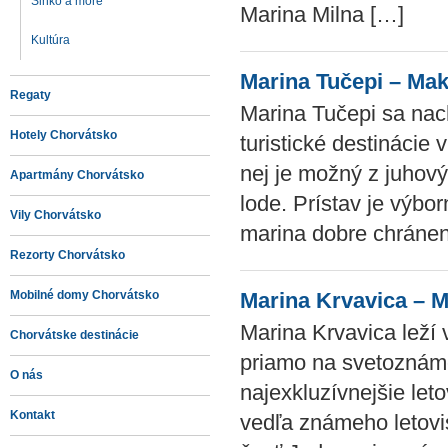
Slnko a more
Marina Milna […]
Kultúra
Marina Tučepi – Mak
Regaty
Marina Tučepi sa nac
Hotely Chorvátsko
turistické destinácie
nej je možný z juhový
Apartmány Chorvátsko
lode. Prístav je výbo
Vily Chorvátsko
marina dobre chránen
Rezorty Chorvátsko
Mobilné domy Chorvátsko
Marina Krvavica – M
Marina Krvavica leží v
Chorvátske destinácie
priamo na svetoznámej
O nás
najexkluzívnejšie let
Kontakt
vedľa známeho letov