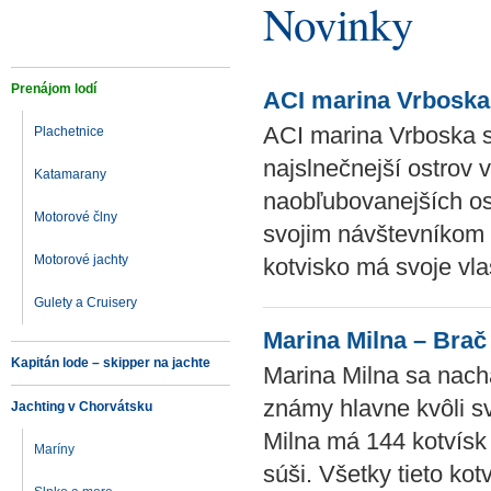
Novinky
Prenájom lodí
ACI marina Vrboska
ACI marina Vrboska sa
Plachetnice
najslnečnejší ostrov 
Katamarany
naobľubovanejších os
Motorové člny
svojim návštevníkom 
Motorové jachty
kotvisko má svoje vla
Gulety a Cruisery
Marina Milna – Brač
Kapitán lode – skipper na jachte
Marina Milna sa nachá
známy hlavne kvôli sv
Jachting v Chorvátsku
Milna má 144 kotvísk 
Maríny
súši. Všetky tieto ko