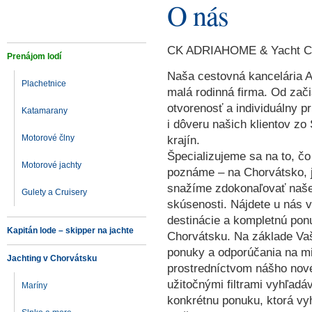
O nás
CK ADRIAHOME & Yacht Ch
Prenájom lodí
Naša cestovná kancelária A
Plachetnice
malá rodinná firma. Od zači
otvorenosť a individuálny p
Katamarany
i dôveru našich klientov zo
Motorové člny
krajín.
Špecializujeme sa na to, čo
Motorové jachty
poznáme – na Chorvátsko, j
snažíme zdokonaľovať naše
Gulety a Cruisery
skúsenosti. Nájdete u nás v
destinácie a kompletnú pon
Kapitán lode – skipper na jachte
Chorvátsku. Na základe Vaš
ponuky a odporúčania na mi
Jachting v Chorvátsku
prostredníctvom nášho nov
užitočnými filtrami vyhľadáv
Maríny
konkrétnu ponuku, ktorá v