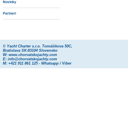
Novinky
Partneri
©
Yacht Charter s.r.o.
Tomášikova 50C,
Bratislava SK-83104 Slovensko
W:
www.chorvatskojachty.com
E:
info@chorvatskojachty.com
M: +421 911 861 125 - Whatsapp / Viber