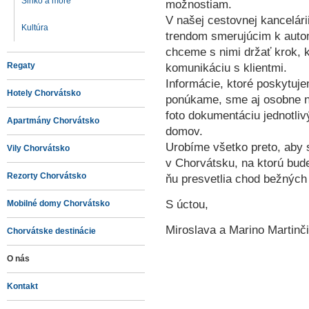
Slnko a more
možnostiam.
V našej cestovnej kancelár
Kultúra
trendom smerujúcim k autom
chceme s nimi držať krok, 
Regaty
komunikáciu s klientmi.
Informácie, ktoré poskytuje
Hotely Chorvátsko
ponúkame, sme aj osobne na
foto dokumentáciu jednotliv
Apartmány Chorvátsko
domov.
Urobíme všetko preto, aby
Vily Chorvátsko
v Chorvátsku, na ktorú bud
Rezorty Chorvátsko
ňu presvetlia chod bežných 
S úctou,
Mobilné domy Chorvátsko
Miroslava a Marino Martinč
Chorvátske destinácie
O nás
Kontakt