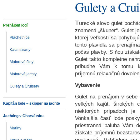
Gulety a Crui
T
urecké slovo gulet pochá
Prenájom lodí
znamená „škuner“. Gulet je
ktorej veľkosti sa pohybuj
Plachetnice
tohto plavidla sa prenajíma
Katamarany
počas plavby. S ňou získat
Gulet takto kompletne nahra
Motorové člny
pribudne Vám k tomu kom
príjemnú relaxačnú dovolen
Motorové jachty
Vybavenie
Gulety a Cruisery
Gulet na prenájom v sebe
veľkých kajút, širokých c
Kapitán lode – skipper na jachte
niektorých prípadoch je i
Jachting v Chorvátsku
Vonkajšia časť lode posky
priestranná paluba Vám d
Maríny
získate príjemnú bezstaro
postarané. Vzhľadom na 