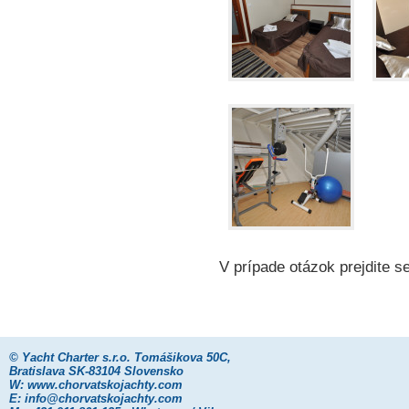
V prípade otázok prejdite 
©
Yacht Charter s.r.o.
Tomášikova 50C,
Bratislava SK-83104 Slovensko
W:
www.chorvatskojachty.com
E:
info@chorvatskojachty.com