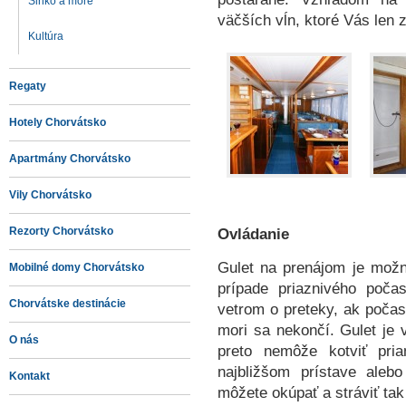
Slnko a more
väčších vĺn, ktoré Vás len 
Kultúra
Regaty
Hotely Chorvátsko
Apartmány Chorvátsko
Vily Chorvátsko
Rezorty Chorvátsko
Ovládanie
Gulet na prenájom je mož
Mobilné domy Chorvátsko
prípade priaznivého poča
Chorvátske destinácie
vetrom o preteky, ak počas
mori sa nekončí. Gulet je
O nás
preto nemôže kotviť pri
najbližšom prístave aleb
Kontakt
môžete okúpať a stráviť tak