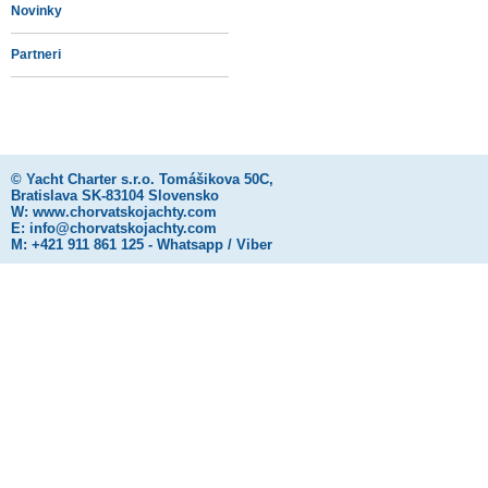
Novinky
Partneri
©
Yacht Charter s.r.o.
Tomášikova 50C,
Bratislava SK-83104 Slovensko
W:
www.chorvatskojachty.com
E:
info@chorvatskojachty.com
M: +421 911 861 125 - Whatsapp / Viber