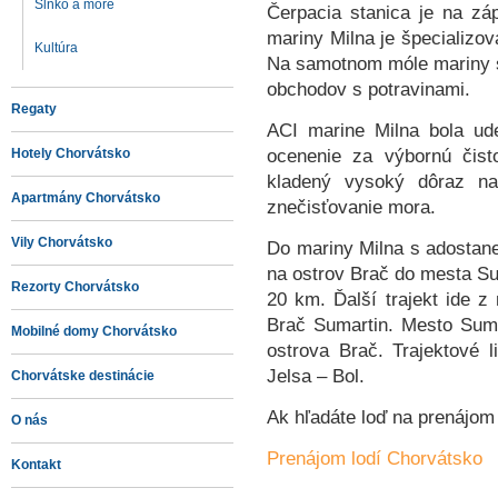
Slnko a more
Čerpacia stanica je na z
mariny Milna je špecializov
Kultúra
Na samotnom móle mariny 
obchodov s potravinami.
Regaty
ACI marine Milna bola ud
ocenenie za výbornú čist
Hotely Chorvátsko
kladený vysoký dôraz na 
Apartmány Chorvátsko
znečisťovanie mora.
Vily Chorvátsko
Do mariny Milna s adostanet
na ostrov Brač do mesta Sup
Rezorty Chorvátsko
20 km. Ďalší trajekt ide 
Brač Sumartin. Mesto Sumar
Mobilné domy Chorvátsko
ostrova Brač. Trajektové l
Jelsa – Bol.
Chorvátske destinácie
Ak hľadáte loď na prenájom
O nás
Prenájom lodí Chorvátsko
Kontakt