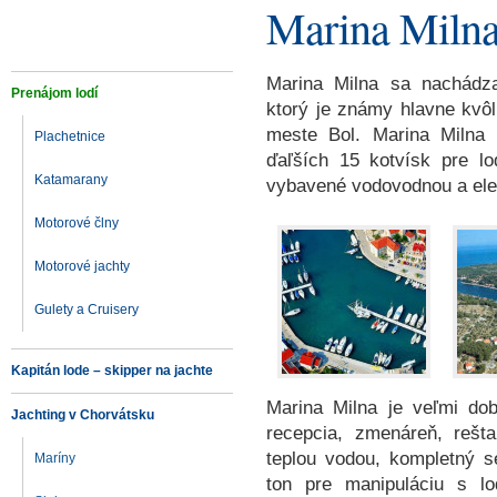
Marina Milna
Marina Milna sa nachádza
Prenájom lodí
ktorý je známy hlavne kvôli
meste Bol. Marina Milna
Plachetnice
ďaľších 15 kotvísk pre lo
Katamarany
vybavené vodovodnou a elek
Motorové člny
Motorové jachty
Gulety a Cruisery
Kapitán lode – skipper na jachte
Marina Milna je veľmi do
Jachting v Chorvátsku
recepcia, zmenáreň, rešta
teplou vodou, kompletný s
Maríny
ton pre manipuláciu s l