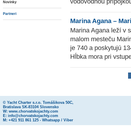
vodovodnou prípojko
Novinky
Partneri
Marina Agana – Mar
Marina Agana leží v s
malom mesteču Marina
je 740 a poskytujú 13
Hĺbka mora pri vstup
©
Yacht Charter s.r.o.
Tomášikova 50C,
Bratislava SK-83104 Slovensko
W:
www.chorvatskojachty.com
E:
info@chorvatskojachty.com
M: +421 911 861 125 - Whatsapp / Viber