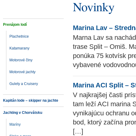
Novinky
Prenájom lodí
Marina Lav – Stred
Marna Lav sa nachádz
Plachetnice
trase Split – Omiš. M
Katamarany
ponúka 75 kotvísk pre
Motorové člny
vybavené vodovodnou 
Motorové jachty
Marina ACI Split – 
Gulety a Cruisery
V najkrajšej časti pr
Kapitán lode – skipper na jachte
tam leží ACI marina S
vynikajúcu ochranu od
Jachting v Chorvátsku
bod, ktorý začína prom
Maríny
[…]