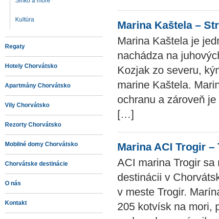
Slnko a more
Kultúra
Marina Kaštela – St
Marina Kaštela je jed
Regaty
nachádza na juhovýc
Hotely Chorvátsko
Kozjak zo severu, kým
marine Kaštela. Marin
Apartmány Chorvátsko
ochranu a zároveň je 
Vily Chorvátsko
[…]
Rezorty Chorvátsko
Mobilné domy Chorvátsko
Marina ACI Trogir – 
ACI marina Trogir sa
Chorvátske destinácie
destinácii v Chorváts
O nás
v meste Trogir. Marí
Kontakt
205 kotvísk na mori, 