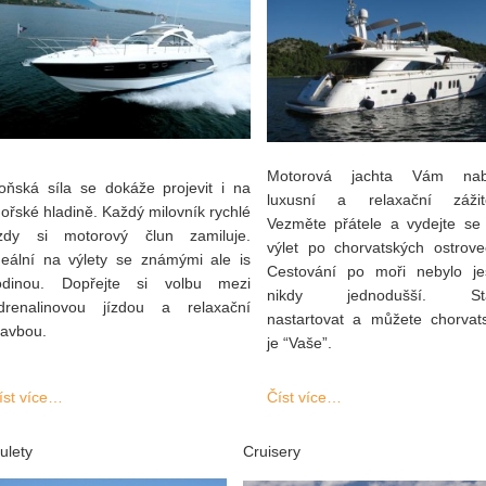
Motorová jachta Vám nab
oňská síla se dokáže projevit i na
luxusní a relaxační zážit
ořské hladině. Každý milovník rychlé
Vezměte přátele a vydejte se
ízdy si motorový člun zamiluje.
výlet po chorvatských ostrove
deální na výlety se známými ale is
Cestování po moři nebylo je
odinou. Dopřejte si volbu mezi
nikdy jednodušší. Sta
drenalinovou jízdou a relaxační
nastartovat a můžete chorvat
lavbou.
je “Vaše”.
íst více…
Číst více…
ulety
Cruisery