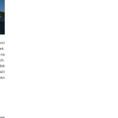
ízí
ek.
 na
ch.
ště
čí
sko