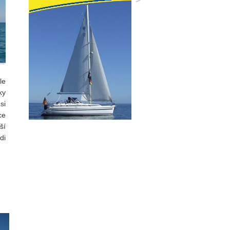
le
ky
si
ce
ší
di