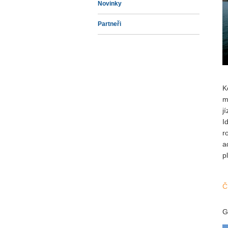
Novinky
Partneři
K
m
j
I
r
a
p
Č
G