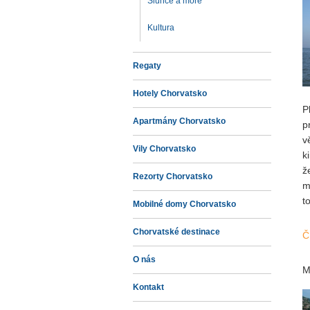
Slunce a more
Kultura
Regaty
Hotely Chorvatsko
P
Apartmány Chorvatsko
p
v
Vily Chorvatsko
k
ž
Rezorty Chorvatsko
m
t
Mobilné domy Chorvatsko
Chorvatské destinace
Č
O nás
M
Kontakt