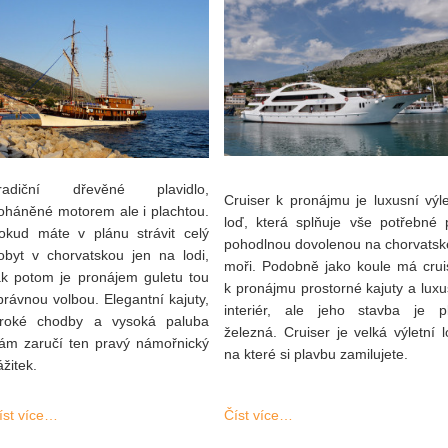
radiční dřevěné plavidlo,
Cruiser k pronájmu je luxusní výle
oháněné motorem ale i plachtou.
loď, která splňuje vše potřebné 
okud máte v plánu strávit celý
pohodlnou dovolenou na chorvats
obyt v chorvatskou jen na lodi,
moři. Podobně jako koule má crui
ak potom je pronájem guletu tou
k pronájmu prostorné kajuty a luxu
právnou volbou. Elegantní kajuty,
interiér, ale jeho stavba je p
iroké chodby a vysoká paluba
železná. Cruiser je velká výletní l
ám zaručí ten pravý námořnický
na které si plavbu zamilujete.
ážitek.
íst více…
Číst více…