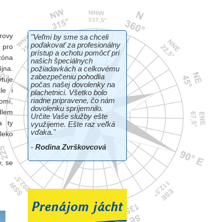
rovy
"Veľmi by sme sa chceli
poďakovať za profesionálny
 pro
prístup a ochotu pomôcť pri
zóna
našich špeciálnych
jna.
požiadavkách a celkovému
zabezpečeniu pohodlia
tuje
počas našej dovolenky na
le i
plachetnici. Všetko bolo
riadne pripravene, čo nám
omí,
dovolenku spríjemnilo.
dlem
Určite Vaše služby ešte
a ty
využijeme. Ešte raz veľká
vďaka."
leko
-
Rodina Zvrškovcová
y, se