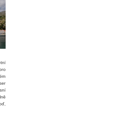
tní
pro
kém
ser
sní
lně
oď,