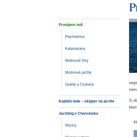
P
Pronájem lodí
Plachetnice
Katamarany
Motorové člny
Motorové jachty
nej
Gulety a Cruisery
není
S dů
Kapitán lode – skipper na jachte
kte
Jachting v Chorvatsku
P
Maríny