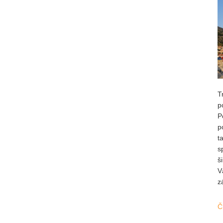
T
p
P
p
t
s
š
V
z
Č