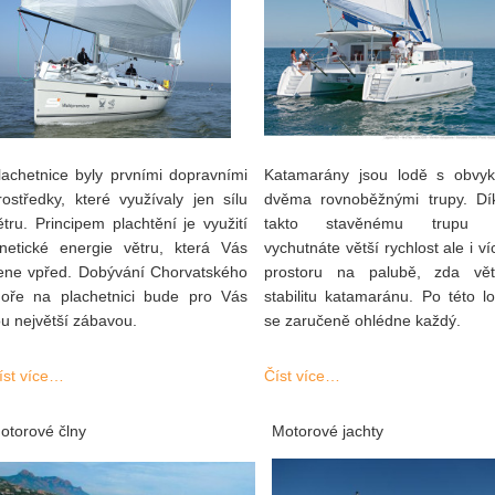
lachetnice byly prvními dopravními
Katamarány jsou lodě s obvyk
rostředky, které využívaly jen sílu
dvěma rovnoběžnými trupy. Dí
ětru. Principem plachtění je využití
takto stavěnému trupu 
inetické energie větru, která Vás
vychutnáte větší rychlost ale i ví
ene vpřed. Dobývání Chorvatského
prostoru na palubě, zda vět
oře na plachetnici bude pro Vás
stabilitu katamaránu. Po této lo
ou největší zábavou.
se zaručeně ohlédne každý.
íst více…
Číst více…
otorové člny
Motorové jachty