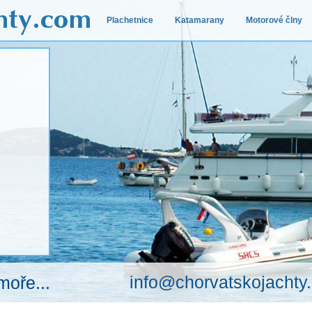
Plachetnice
Katamarany
Motorové člny
info@chorvatskojachty
moře...