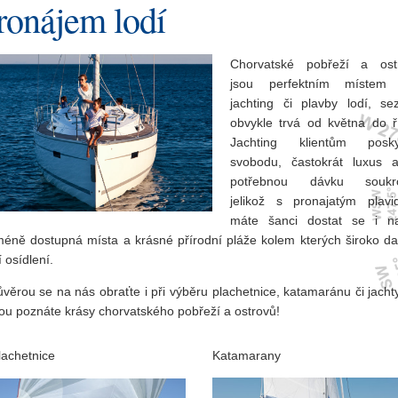
ronájem lodí
Chorvatské pobřeží a ost
jsou perfektním místem
jachting či plavby lodí, se
obvykle trvá od května do ří
Jachting klientům posky
svobodu, častokrát luxus a
potřebnou dávku soukr
jelikož s pronajatým plavi
máte šanci dostat se i n
méně dostupná místa a krásné přírodní pláže kolem kterých široko da
 osídlení.
věrou se na nás obraťte i při výběru plachetnice, katamaránu či jacht
rou poznáte krásy chorvatského pobřeží a ostrovů!
lachetnice
Katamarany