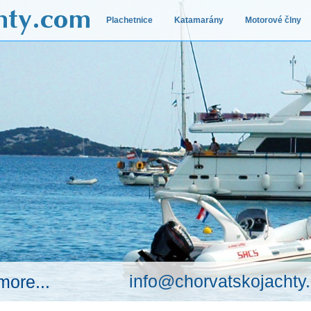
Plachetnice
Katamarány
Motorové člny
info@chorvatskojachty
more...