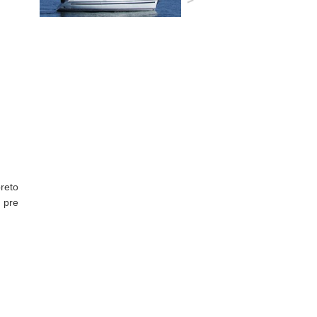
reto
o pre