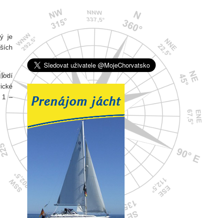
ý je
jších
lodí
ické
 1 –