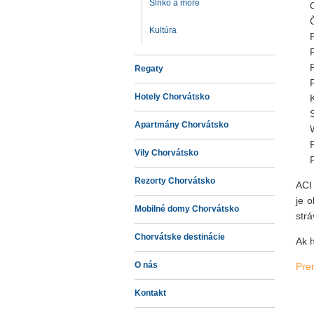
Slnko a more
Kultúra
Regaty
Hotely Chorvátsko
Apartmány Chorvátsko
Vily Chorvátsko
Rezorty Chorvátsko
ACI
je o
Mobilné domy Chorvátsko
str
Chorvátske destinácie
Ak 
O nás
Pre
Kontakt