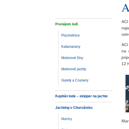
A
ACI
Prenájom lodí
najs
ost
Plachetnice
ACI
Katamarany
na 
pri
Motorové člny
12 h
Motorové jachty
Gulety a Cruisery
Kapitán lode – skipper na jachte
Jachting v Chorvátsku
Maríny
Mar