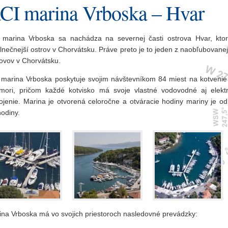
CI marina Vrboska – Hvar
 marina Vrboska sa nachádza na severnej časti ostrova Hvar, ktor
lnečnejší ostrov v Chorvátsku. Práve preto je to jeden z naobľubovane
rovov v Chorvátsku.
 marina Vrboska poskytuje svojim návštevníkom 84 miest na kotvenie 
mori, pričom každé kotvisko má svoje vlastné vodovodné aj elektr
pojenie. Marina je otvorená celoročne a otváracie hodiny mariny je od
odiny.
ina Vrboska má vo svojich priestoroch nasledovné prevádzky: