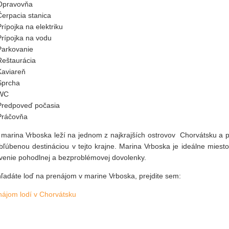
Opravovňa
Čerpacia stanica
Prípojka na elektriku
Prípojka na vodu
Parkovanie
Reštaurácia
Kaviareň
Sprcha
WC
Predpoveď počasia
Práčovňa
 marina Vrboska leží na jednom z najkrajších ostrovov Chorvátsku a p
bľúbenou destináciou v tejto krajne. Marina Vrboska je ideálne miest
ávenie pohodlnej a bezproblémovej dovolenky.
hľadáte loď na prenájom v marine Vrboska, prejdite sem:
nájom lodí v Chorvátsku