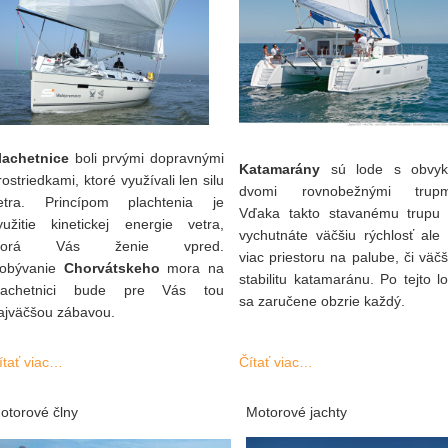
lachetnice
boli prvými dopravnými
Katamarány
sú lode s obvyk
rostriedkami, ktoré využívali len silu
dvomi rovnobežnými trupm
etra. Princípom plachtenia je
Vďaka takto stavanému trupu 
yužitie kinetickej energie vetra,
vychutnáte väčšiu rýchlosť ale 
torá Vás ženie vpred.
viac priestoru na palube, či väčš
obývanie
Chorvátskeho
mora na
stabilitu katamaránu. Po tejto lo
lachetnici bude pre Vás tou
sa zaručene obzrie každý.
ajväčšou zábavou.
ítať viac…
Čítať viac…
otorové člny
Motorové jachty