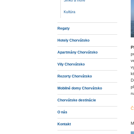
Slnko a more
Kultúra
Regaty
Hotely Chorvátsko
P
Apartmány Chorvátsko
p
v
Vily Chorvátsko
v
k
Rezorty Chorvátsko
D
p
Mobilné domy Chorvátsko
n
Chorvátske destinácie
Č
O nás
M
Kontakt