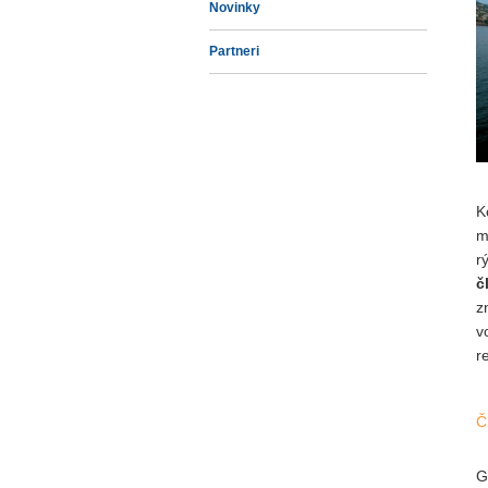
Novinky
Partneri
K
m
č
z
v
r
Č
G