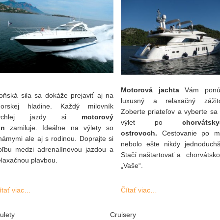
Motorová jachta
Vám ponú
oňská sila sa dokáže prejaviť aj na
luxusný a relaxačný zážit
orskej hladine. Každý milovník
Zoberte priateľov a vyberte sa
rýchlej jazdy si
motorový
výlet po
chorvátsk
ln
zamiluje. Ideálne na výlety so
ostrovoch.
Cestovanie po mo
námymi ale aj s rodinou. Doprajte si
nebolo ešte nikdy jednoduchš
oľbu medzi adrenalínovou jazdou a
Stačí naštartovať a chorvátsko
elaxačnou plavbou.
„Vaše“.
ítať viac…
Čítať viac…
ulety
Cruisery