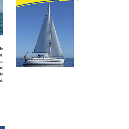
le
i.
si
aj
iu
di