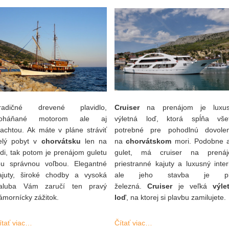
radičné drevené plavidlo,
Cruiser
na prenájom je luxu
oháňané motorom ale aj
výletná loď, ktorá spĺňa vše
lachtou. Ak máte v pláne stráviť
potrebné pre pohodlnú dovole
elý pobyt v
chorvátsku
len na
na
chorvátskom
mori. Podobne 
odi, tak potom je prenájom guletu
gulet, má cruiser na prená
ou správnou voľbou. Elegantné
priestranné kajuty a luxusný interi
ajuty, široké chodby a vysoká
ale jeho stavba je pl
aluba Vám zaručí ten pravý
železná.
Cruiser
je veľká
výle
ámornícky zážitok.
loď
, na ktorej si plavbu zamilujete.
ítať viac…
Čítať viac…