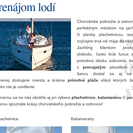
renájom lodí
Chorvátske pobrežie a ostrov
perfektným miestom na jach
či plavby plachetnicou, se
zvyčajne trvá od mája do októ
Jachting klientom posky
slobodu, často krát luxus a
potrebnú dávku súkromia, k
s
prenajatým
plavidlom 
šancu dostať sa aj na
menej dostupné miesta a krásne
prírodné pláže
vôkol ktorých ši
ko nie je osídlenie.
ôverou sa na nás obráťte aj pri výbere
plachetnice
,
katamaránu
či
jac
torou spoznáte krásy chorvátskeho pobrežia a ostrovov!
lachetnice
Katamarany