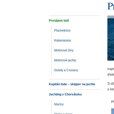
P
Prenájom lodí
Plachetnice
Katamarany
Motorové člny
Motorové jachty
naj
Gulety a Cruisery
ďale
S d
Kapitán lode – skipper na jachte
s k
Jachting v Chorvátsku
P
Maríny