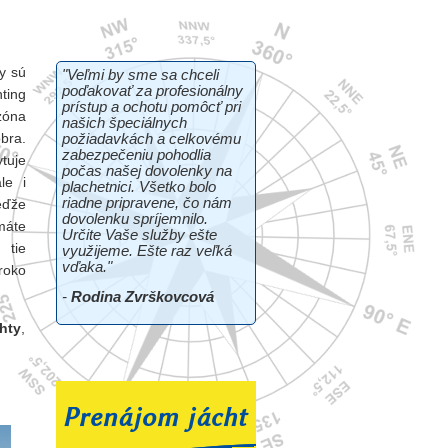
y sú
"Veľmi by sme sa chceli
poďakovať za profesionálny
ting
prístup a ochotu pomôcť pri
zóna
našich špeciálnych
bra.
požiadavkách a celkovému
zabezpečeniu pohodlia
tuje
počas našej dovolenky na
le i
plachetnici. Všetko bolo
riadne pripravene, čo nám
eďže
dovolenku spríjemnilo.
máte
Určite Vaše služby ešte
 tie
využijeme. Ešte raz veľká
vďaka."
roko
-
Rodina Zvrškovcová
hty
,