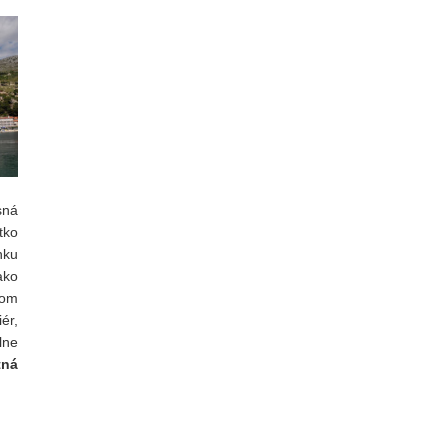
sná
tko
nku
ako
jom
ér,
ne
tná