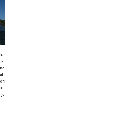
ka
ok.
 na
ych
ri
ie.
 je