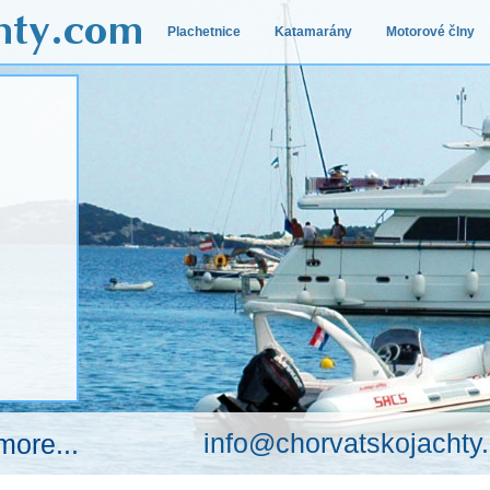
Plachetnice
Katamarány
Motorové člny
info@chorvatskojachty
more...