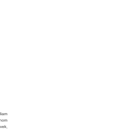
liam
dnom
vek,