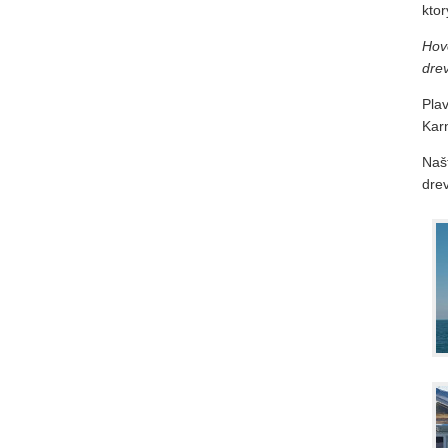
kto
Hov
dre
Pla
Karn
Naš
drev