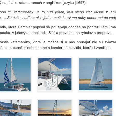
rý napísal o katamaranoch v anglickom jazyku (1697).
oria im katamarány. Je to buď jeden, dva alebo viac kusov z ľah
va… Sú úzke, sedí na nich jeden muž, ktorý ma nohy ponorené do vody
vidlá, ktoré Dampier popísal sa používajú dodnes na pobreží Tamil Na
ataka, v juhovýchodnej Indii. Slúžia prevažne na rybolov a prepravu.
ťastie katamarány, ktoré je možné si u nás prenajať nie sú zviaza
á ale luxusné, plnohodnotné a komfortné plavidlá, ktoré si zamilujte.