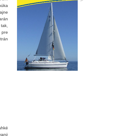
núka
ajne
arán
 tak,
 pre
strán
ahké
vaný