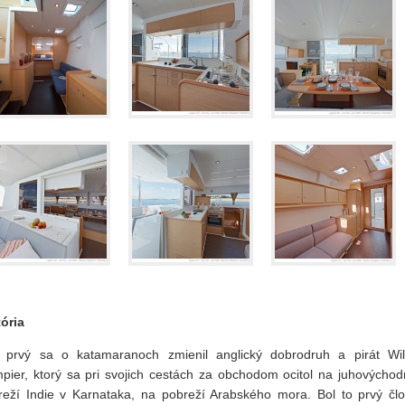
tória
 prvý sa o katamaranoch zmienil anglický dobrodruh a pirát Wil
pier, ktorý sa pri svojich cestách za obchodom ocitol na juhovýcho
reží Indie v Karnataka, na pobreží Arabského mora. Bol to prvý člo