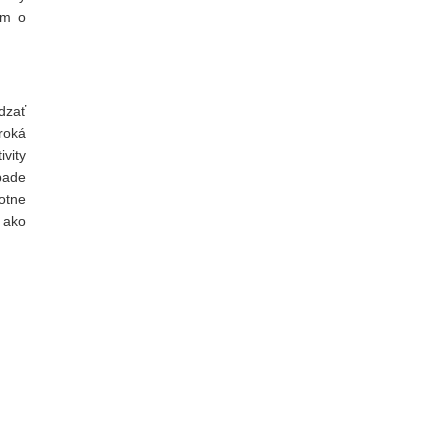
ím o
dzať
roká
vity
pade
otne
 ako