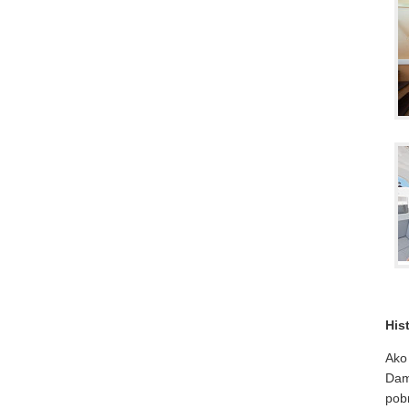
His
Ako
Dam
pob