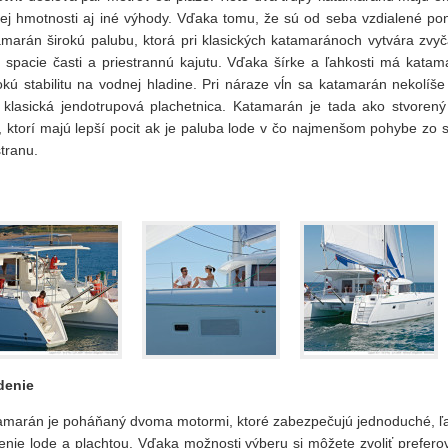
kej hmotnosti aj iné výhody. Vďaka tomu, že sú od seba vzdialené po
amarán širokú palubu, ktorá pri klasických katamaránoch vytvára zvyč
ri spacie časti a priestrannú kajutu. Vďaka šírke a ľahkosti má katam
kú stabilitu na vodnej hladine. Pri náraze vĺn sa katamarán nekolíše
 klasická jendotrupová plachetnica. Katamarán je tada ako stvorený
, ktorí majú lepší pocit ak je paluba lode v čo najmenšom pohybe zo 
tranu.
denie
amarán je poháňaný dvoma motormi, ktoré zabezpečujú jednoduché, ľ
denie lode a plachtou. Vďaka možnosti výberu si môžete zvoliť prefero