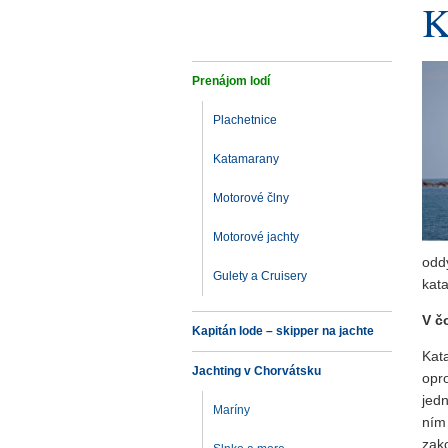
K
Prenájom lodí
Plachetnice
Katamarany
Motorové člny
Motorové jachty
odd
Gulety a Cruisery
kat
V č
Kapitán lode – skipper na jachte
Kat
Jachting v Chorvátsku
opr
jed
Maríny
ním
zak