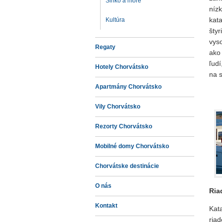
Slnko a more
níz
kat
Kultúra
šty
vyso
Regaty
ako
ľudí
Hotely Chorvátsko
na s
Apartmány Chorvátsko
Vily Chorvátsko
Rezorty Chorvátsko
Mobilné domy Chorvátsko
Chorvátske destinácie
O nás
Ria
Kontakt
Kat
ria