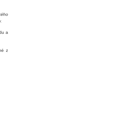
kého
.
du a
né z