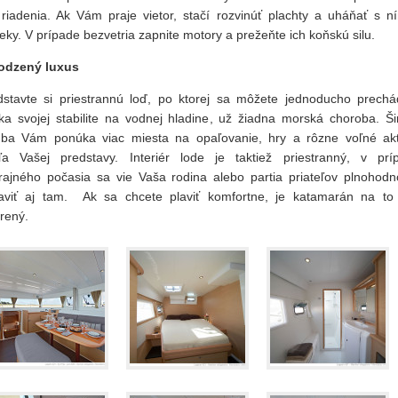
l riadenia. Ak Vám praje vietor, stačí rozvinúť plachty a uháňať s n
eky. V prípade bezvetria zapnite motory a prežeňte ich koňskú silu.
rodzený luxus
dstavte si priestrannú loď, po ktorej sa môžete jednoducho prechá
ka svojej stabilite na vodnej hladine, už žiadna morská choroba. Ši
uba Vám ponúka viac miesta na opaľovanie, hry a rôzne voľné akti
ľa Vašej predstavy. Interiér lode je taktiež priestranný, v prí
rajného počasia sa vie Vaša rodina alebo partia priateľov plnohodn
aviť aj tam. Ak sa chcete plaviť komfortne, je katamarán na to
rený.