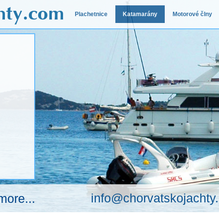
Plachetnice
Katamarány
Motorové člny
info@chorvatskojachty
more...