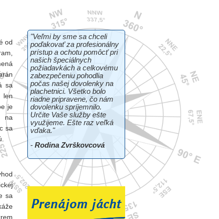
"Veľmi by sme sa chceli
é od
poďakovať za profesionálny
prístup a ochotu pomôcť pri
ram,
našich špeciálnych
ená
požiadavkách a celkovému
arán
zabezpečeniu pohodlia
počas našej dovolenky na
á sa
plachetnici. Všetko bolo
len
riadne pripravene, čo nám
e je
dovolenku spríjemnilo.
Určite Vaše služby ešte
 na
využijeme. Ešte raz veľká
c sa
vďaka."
ú.
-
Rodina Zvrškovcová
ýhod
ckej
e sa
káže
krem