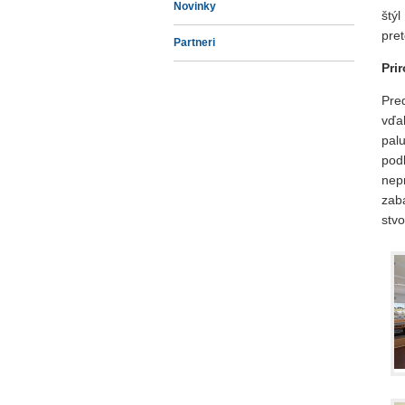
Novinky
štý
pret
Partneri
Pri
Pre
vďa
pal
pod
nep
zab
stvo