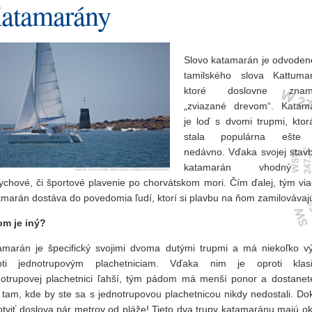
atamarány
Slovo katamarán je odvoden
tamilského slova Kattuma
ktoré doslovne znam
„zviazané drevom“. Katam
je loď s dvomi trupmi, ktor
stala populárna ešte 
nedávno. Vďaka svojej stavb
katamarán vhodný
ychové, či športové plavenie po chorvátskom mori. Čím ďalej, tým via
amarán dostáva do povedomia ľudí, ktorí si plavbu na ňom zamilovávaj
om je iný?
amarán je špecifický svojimi dvoma dutými trupmi a má niekoľko v
oti jednotrupovým plachetniciam. Vďaka nim je oproti klasi
notrupovej plachetnici ľahší, tým pádom má menší ponor a dostanet
 tam, kde by ste sa s jednotrupovou plachetnicou nikdy nedostali. Do
otviť doslova pár metrov od pláže! Tieto dva trupy katamaránu majú o