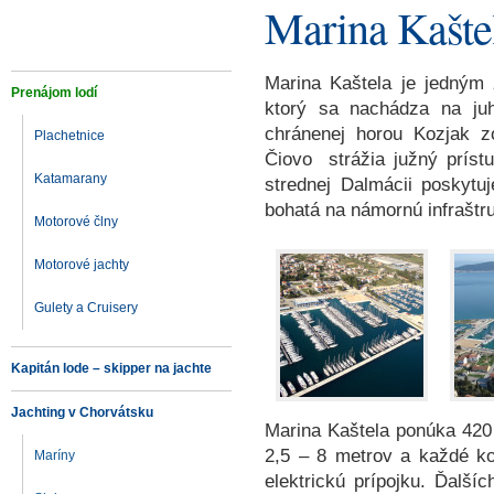
Marina Kašte
Marina Kaštela je jedným 
Prenájom lodí
ktorý sa nachádza na ju
ch
ránenej horou Kozjak z
Plachetnice
Čiovo strážia južný príst
Katamarany
strednej Dalmácii poskytu
bohatá na námornú infraštru
Motorové člny
Motorové jachty
Gulety a Cruisery
Kapitán lode – skipper na jachte
Jachting v Chorvátsku
Marina Kaštela ponúka 420 
2,5 – 8 metrov a každé k
Maríny
elektrickú prípojku. Ďalší