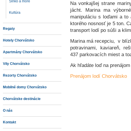
Slnko a more
Na vonkajšej strane mariny
jácht. Marina ma výborné
Kultúra
manipuláciu s loďami a to 
ktorého nosnosť je 5 ton. C
Regaty
transport lodí po súši a kli
Marina má recepciu, v blíz
Hotely Chorvátsko
potravinami, kaviareň, reš
Apartmány Chorvátsko
437 parkovacích miest a toa
Vily Chorvátsko
Ak hľadáte loď na prenájom 
Prenájom lodí Chorvátsko
Rezorty Chorvátsko
Mobilné domy Chorvátsko
Chorvátske destinácie
O nás
Kontakt