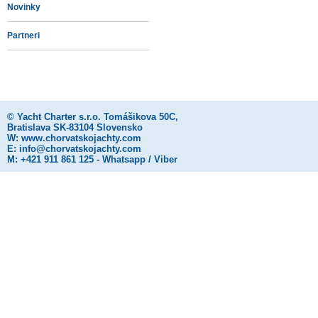
Novinky
Partneri
©
Yacht Charter s.r.o.
Tomášikova 50C,
Bratislava SK-83104 Slovensko
W:
www.chorvatskojachty.com
E:
info@chorvatskojachty.com
M: +421 911 861 125 - Whatsapp / Viber