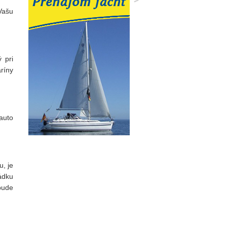
Vašu
 pri
ríny
auto
u, je
ádku
 bude