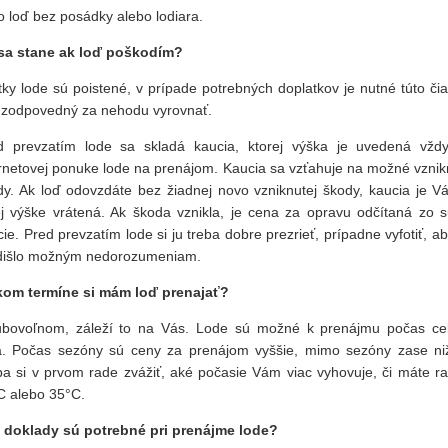
o loď bez posádky alebo lodiara.
sa stane ak loď poškodím?
ky lode sú poistené, v prípade potrebných doplatkov je nutné túto či
 zodpovedný za nehodu vyrovnať.
d prevzatím lode sa skladá kaucia, ktorej výška je uvedená vždy
ernetovej ponuke lode na prenájom. Kaucia sa vzťahuje na možné vznik
dy. Ak loď odovzdáte bez žiadnej novo vzniknutej škody, kaucia je V
ej výške vrátená. Ak škoda vznikla, je cena za opravu odčítaná zo 
ie. Pred prevzatím lode si ju treba dobre prezrieť, prípadne vyfotiť, a
dišlo možným nedorozumeniam.
kom termíne si mám loď prenajať?
ubovoľnom, záleží to na Vás. Lode sú možné k prenájmu počas ce
a. Počas sezóny sú ceny za prenájom vyššie, mimo sezóny zase niž
ba si v prvom rade zvážiť, aké počasie Vám viac vyhovuje, či máte ra
C alebo 35°C.
 doklady sú potrebné pri prenájme lode?