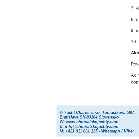
7. 
8. 
9. m
10. 
Ako
Povo
Ak 
dop
©
Yacht Charter s.r.o.
Tomášikova 50C,
Bratislava SK-83104 Slovensko
W:
www.chorvatskojachty.com
E:
info@chorvatskojachty.com
M: +421 911 861 125 - Whatsapp / Viber