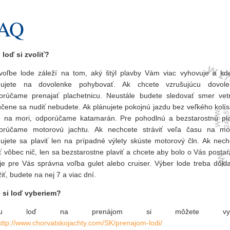
AQ
 loď si zvoliť?
 voľbe lode záleží na tom, aký štýl plavby Vám viac vyhovuje a kd
nujete na dovolenke pohybovať. Ak chcete vzrušujúcu dovole
orúčame prenajať plachetnicu. Neustále budete sledovať smer vet
učene sa nudiť nebudete. Ak plánujete pokojnú jazdu bez veľkého kolís
e na mori, odporúčame katamarán. Pre pohodlnú a bezstarostnú pl
orúčame motorovú jachtu. Ak nechcete stráviť veľa času na mo
nujete sa plaviť len na prípadné výlety skúste motorový čln. Ak nech
ť vôbec nič, len sa bezstarostne plaviť a chcete aby bolo o Vás posta
 je pre Vás správna voľba gulet alebo cruiser. Výber lode treba dôkl
iť, budete na nej 7 a viac dní.
 si loď vyberiem?
ašu loď na prenájom si môžete vybr
http://www.chorvatskojachty.com/SK/prenajom-lodi/