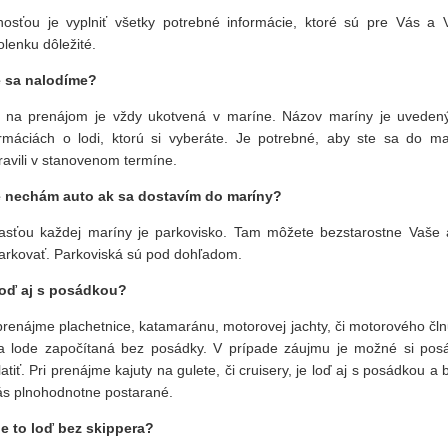
nosťou je vyplniť všetky potrebné informácie, ktoré sú pre Vás a 
lenku dôležité.
 sa nalodíme?
 na prenájom je vždy ukotvená v maríne. Názov maríny je uvedený
ormáciách o lodi, ktorú si vyberáte. Je potrebné, aby ste sa do ma
ravili v stanovenom termíne.
 nechám auto ak sa dostavím do maríny?
asťou každej maríny je parkovisko. Tam môžete bezstarostne Vaše 
arkovať. Parkoviská sú pod dohľadom.
loď aj s posádkou?
prenájme plachetnice, katamaránu, motorovej jachty, či motorového čln
a lode započítaná bez posádky. V prípade záujmu je možné si pos
atiť. Pri prenájme kajuty na gulete, či cruisery, je loď aj s posádkou a
ás plnohodnotne postarané.
je to loď bez skippera?