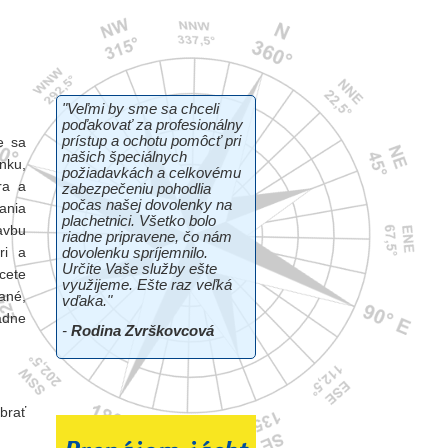
"Veľmi by sme sa chceli
poďakovať za profesionálny
prístup a ochotu pomôcť pri
e sa
našich špeciálnych
nku,
požiadavkách a celkovému
ra a
zabezpečeniu pohodlia
počas našej dovolenky na
ania
plachetnici. Všetko bolo
avbu
riadne pripravene, čo nám
ri a
dovolenku spríjemnilo.
Určite Vaše služby ešte
cete
využijeme. Ešte raz veľká
rané,
vďaka."
adne
-
Rodina Zvrškovcová
ať