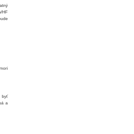
atný
(VHF
bude
mori
 byť
sá a