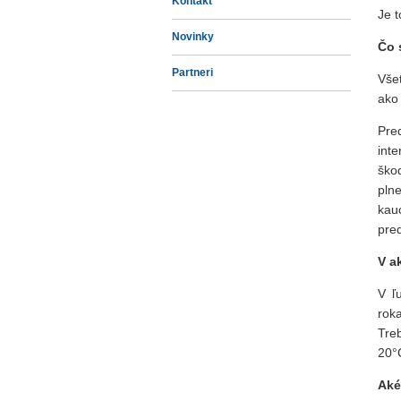
Kontakt
Je t
Novinky
Čo 
Partneri
Všet
ako
Pre
int
ško
pln
kauc
pre
V a
V ľ
rok
Tre
20°
Aké