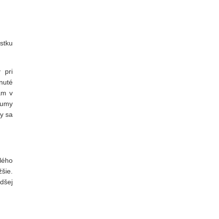
astku
 pri
nuté
ám v
sumy
by sa
lého
šie.
dšej