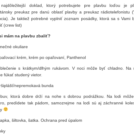
 najdôležitejší doklad, ktorý potrebujete pre plavbu loďou je pl
itánsky preukaz pre danú oblasť plavby a preukaz rádiotelefonistu 
encia). Je taktiež potrebné vyplniť zoznam posádky, ktorá sa s Vami 
iť (crew list)
si mám na plavbu zbaliť?
lnečné okuliare
opaľovací krém, krém po opaľovaní, Panthenol
oblečenie s krátkym/dlhým rukávom. V noci môže byť chladno. Na 
 fúkať studený vietor.
pršiplášť/nepremokavá bunda
obuv, ktorá dobre drží na nohe s dobrou podrážkou. Na lodi môže
ro, predídete tak pádom, samozrejme na lodi sú aj záchranné kole
ty
iapka, šiltovka, šatka. Ochrana pred úpalom
ieky