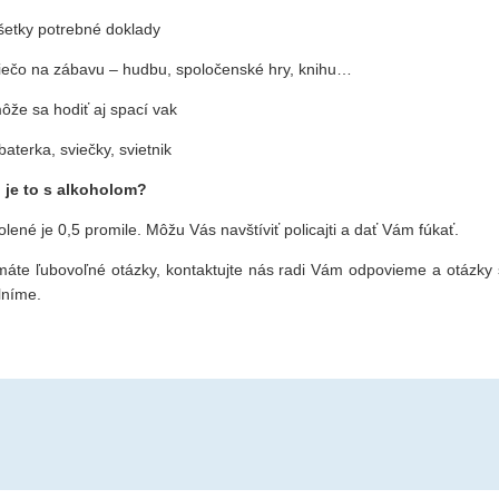
všetky potrebné doklady
niečo na zábavu – hudbu, spoločenské hry, knihu…
ôže sa hodiť aj spací vak
baterka, sviečky, svietnik
 je to s alkoholom?
lené je 0,5 promile. Môžu Vás navštíviť policajti a dať Vám fúkať.
máte ľubovoľné otázky, kontaktujte nás radi Vám odpovieme a otázky
lníme.