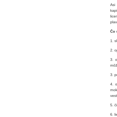
Asi
kap
lic
plav
Čo 
1. s
2. 
3. 
môže
3. 
4. 
mok
ves
5. č
6. l