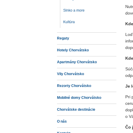
Nut
Slnko a more
dovo
Kultúra
Kde
Loď
Regaty
inf
dop
Hotely Chorvátsko
Kde
Apartmány Chorvátsko
Súč
Vily Chorvátsko
odp
Rezorty Chorvátsko
Je 
Pri 
Mobilné domy Chorvátsko
cen
Chorvátske destinácie
dopl
o V
O nás
Čo 