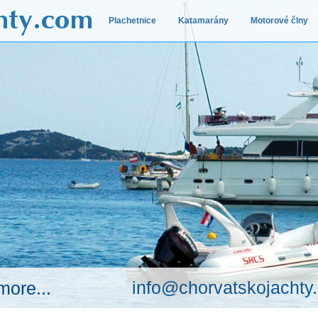
Plachetnice
Katamarány
Motorové člny
info@chorvatskojachty
more...