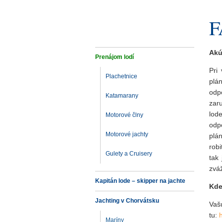
F
Akú
Prenájom lodí
Pri
Plachetnice
plá
odp
Katamarany
zar
lod
Motorové člny
odp
Motorové jachty
plá
robi
Gulety a Cruisery
tak
zváž
Kapitán lode – skipper na jachte
Kde
Jachting v Chorvátsku
V
tu:
Maríny