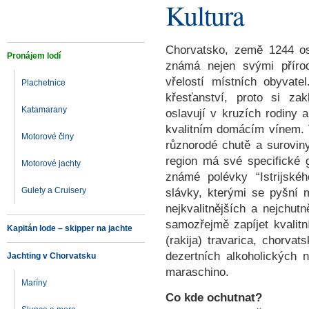
Kultura
Chorvatsko, země 1244 os
Pronájem lodí
známá nejen svými přírod
vřelostí místních obyvat
Plachetnice
křesťanství, proto si zak
Katamarany
oslavují v kruzích rodiny 
kvalitním domácím vínem. 
Motorové člny
různorodé chutě a surovin
region má své specifické ga
Motorové jachty
známé polévky “Istrijsk
Gulety a Cruisery
slávky, kterými se pyšní 
nejkvalitnějších a nejchut
samozřejmě zapíjet kvali
Kapitán lode – skipper na jachte
(rakija) travarica, chorvat
dezertních alkoholických
Jachting v Chorvatsku
maraschino.
Maríny
Co kde ochutnat?