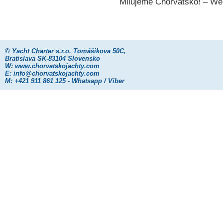
Milujeme Chorvátsko! – W
©
Yacht Charter s.r.o.
Tomášikova 50C,
Bratislava SK-83104 Slovensko
W:
www.chorvatskojachty.com
E:
info@chorvatskojachty.com
M: +421 911 861 125 - Whatsapp / Viber