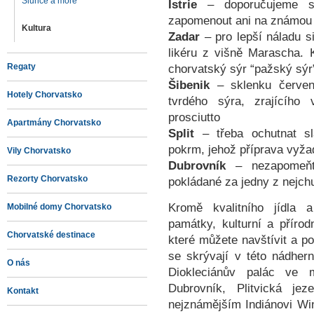
Slunce a more
Istrie
– doporučujeme sý
zapomenout ani na známou is
Kultura
Zadar
– pro lepší náladu s
likéru z višně Marascha.
Regaty
chorvatský sýr “pažský sýr
Šibenik
– sklenku červen
Hotely Chorvatsko
tvrdého sýra, zrajícího
prosciutto
Apartmány Chorvatsko
Split
– třeba ochutnat sl
pokrm, jehož příprava vyža
Vily Chorvatsko
Dubrovník
– nezapomeňt
Rezorty Chorvatsko
pokládané za jedny z nejchu
Kromě kvalitního jídla 
Mobilné domy Chorvatsko
památky, kulturní a příro
Chorvatské destinace
které můžete navštívit a po
se skrývají v této nádhe
O nás
Diokleciánův palác ve 
Dubrovník, Plitvická je
Kontakt
nejznámějším Indiánovi Win