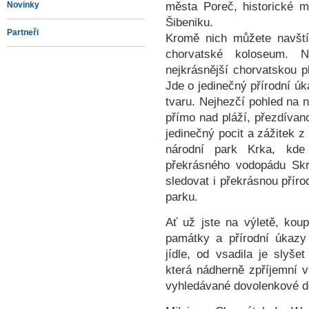
města Poreč, historické m
Novinky
Šibeniku.
Partneři
Kromě nich můžete navští
chorvatské koloseum. N
nejkrásnější chorvatskou p
Jde o jedinečný přírodní úk
tvaru. Nejhezčí pohled na n
přímo nad pláží, přezdívano
jedinečný pocit a zážitek z
národní park Krka, kde
překrásného vodopádu Skr
sledovat i překrásnou přír
parku.
Ať už jste na výletě, ko
památky a přírodní úkazy
jídle, od vsadila je slyše
která nádherně zpříjemní v
vyhledávané dovolenkové de