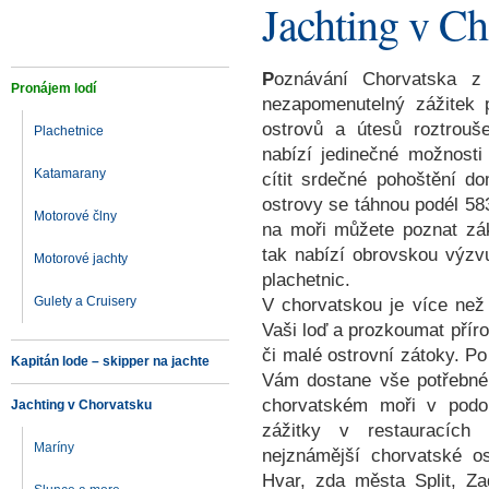
Jachting v C
P
oznávání Chorvatska z 
Pronájem lodí
nezapomenutelný zážitek
ostrovů a útesů roztrouš
Plachetnice
nabízí jedinečné možnost
Katamarany
cítit srdečné pohoštění d
ostrovy se táhnou podél 58
Motorové člny
na moři můžete poznat zák
tak nabízí obrovskou výzv
Motorové jachty
plachetnic.
Gulety a Cruisery
V chorvatskou je více než
Vaši loď a prozkoumat přír
či malé ostrovní zátoky. P
Kapitán lode – skipper na jachte
Vám dostane vše potřebné 
chorvatském moři v podo
Jachting v Chorvatsku
zážitky v restauracích
Maríny
nejznámější chorvatské o
Hvar, zda města Split, Za