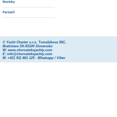
Novinky
Partneři
©
Yacht Charter s.r.o.
Tomášikova 50C,
Bratislava SK-83104 Slovensko
W:
www.chorvatskojachty.com
E:
info@chorvatskojachty.com
M: +421 911 861 125 - Whatsapp / Viber