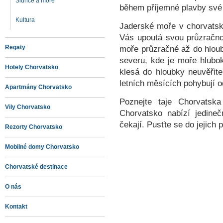
Slunce a more
během příjemné plavby své
Kultura
Jaderské moře v chorvatsku
Vás upoutá svou průzračno
Regaty
moře průzračné až do hloub
severu, kde je moře hlubo
Hotely Chorvatsko
klesá do hloubky neuvěřit
letních měsících pohybují o
Apartmány Chorvatsko
Poznejte taje Chorvatsk
Vily Chorvatsko
Chorvatsko nabízí jedine
čekají. Pusťte se do jejich 
Rezorty Chorvatsko
Mobilné domy Chorvatsko
Chorvatské destinace
O nás
Kontakt