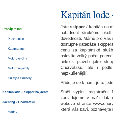
Kapitán lode 
Jste
skipper
/ kapitán na m
Pronájem lodí
nabídnout širokému okol
dovednosti. Máme pro Vás m
Plachetnice
dostupné databáze skippera
Katamarany
cenu za kapitánské služ
oslovíte velký počet potenc
Motorové člny
několik plaveb jako skip
Chorvatsku, ale i podl
Motorové jachty
nejzkušenější.
Gulety a Cruisery
Přidejte se k nám, je to je
Stačí vyplnit registrační
Kapitán lode – skipper na jachte
zaevidujeme v naší datab
Jachting v Chorvatsku
webové stránce www.chorvat
která Vás baví, poznávejte
Maríny