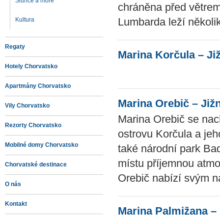
Slunce a more
chráněna před větrem
Lumbarda leží několi
Kultura
Regaty
Marina Korčula – Ji
Hotely Chorvatsko
Apartmány Chorvatsko
Marina Orebič – Již
Vily Chorvatsko
Marina Orebič se nach
Rezorty Chorvatsko
ostrovu Korčula a je
Mobilné domy Chorvatsko
také národní park Bad
místu příjemnou atmos
Chorvatské destinace
Orebič nabízí svým n
O nás
Kontakt
Marina Palmižana –