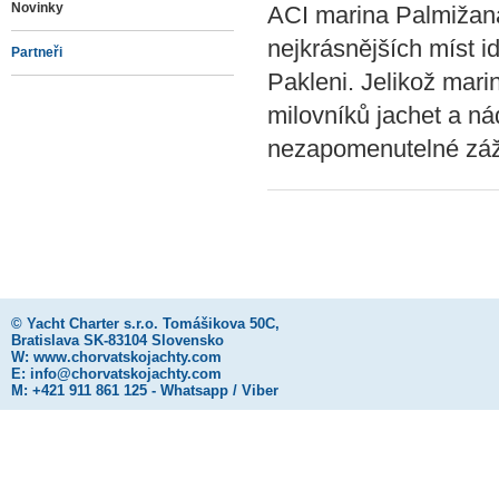
Novinky
ACI marina Palmižana
nejkrásnějších míst i
Partneři
Pakleni. Jelikož mar
milovníků jachet a ná
nezapomenutelné záži
©
Yacht Charter s.r.o.
Tomášikova 50C,
Bratislava SK-83104 Slovensko
W:
www.chorvatskojachty.com
E:
info@chorvatskojachty.com
M: +421 911 861 125 - Whatsapp / Viber