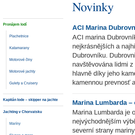
Novinky
Pronájem lodí
ACI Marina Dubrovni
ACI marina Dubrovník
Plachetnice
nejkrásnějších a najh
Katamarany
Dubrovníku. Dubrovnik
Motorové člny
navštěvována lidmi z 
Motorové jachty
hlavně díky jeho kam
kamennou prevnosť a
Gulety a Cruisery
Kapitán lode – skipper na jachte
Marina Lumbarda – 
Marina Lumbarda je o
Jachting v Chorvatsku
nejvýchodnějším výbě
Maríny
severní strany mariny