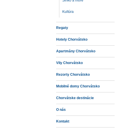
Slnko a more
Kultúra
Regaty
Hotely Chorvátsko
Apartmány Chorvátsko
Vily Chorvátsko
Rezorty Chorvátsko
Mobilné domy Chorvátsko
Chorvátske destinácie
O nás
Kontakt