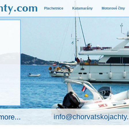
Plachetnice
Katamarány
Motorové člny
info@chorvatskojachty
more...