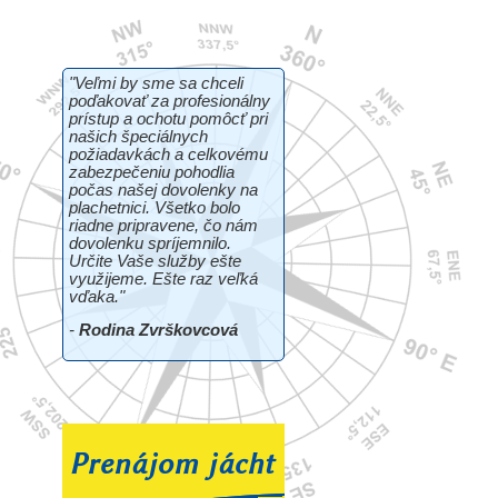
"Veľmi by sme sa chceli
poďakovať za profesionálny
prístup a ochotu pomôcť pri
našich špeciálnych
požiadavkách a celkovému
zabezpečeniu pohodlia
počas našej dovolenky na
plachetnici. Všetko bolo
riadne pripravene, čo nám
dovolenku spríjemnilo.
Určite Vaše služby ešte
využijeme. Ešte raz veľká
vďaka."
-
Rodina Zvrškovcová