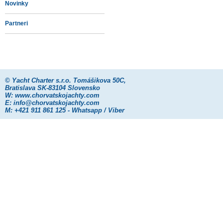
Novinky
Partneri
©
Yacht Charter s.r.o.
Tomášikova 50C,
Bratislava SK-83104 Slovensko
W:
www.chorvatskojachty.com
E:
info@chorvatskojachty.com
M: +421 911 861 125 - Whatsapp / Viber