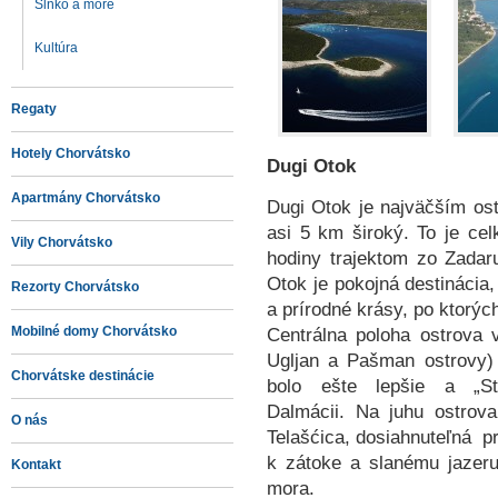
Slnko a more
Kultúra
Regaty
Hotely Chorvátsko
Dugi Otok
Apartmány Chorvátsko
Dugi Otok je najväčším os
asi 5 km široký. To je ce
Vily Chorvátsko
hodiny trajektom zo Zadaru
Otok je pokojná destinácia, 
Rezorty Chorvátsko
a prírodné krásy, po ktorýc
Mobilné domy Chorvátsko
Centrálna poloha ostrova 
Ugljan a Pašman ostrovy
Chorvátske destinácie
bolo ešte lepšie a „St
Dalmácii. Na juhu ostrov
O nás
Telašćica, dosiahnuteľná p
k zátoke a slanému jazeru
Kontakt
mora.