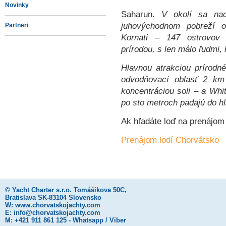
Novinky
Saharun.
V okolí sa na
juhovýchodnom pobreží 
Partneri
Kornati – 147 ostrovov 
prírodou, s len málo ľudmi, k
Hlavnou atrakciou prírodn
odvodňovací oblasť 2 km
koncentráciou soli – a Whi
po sto metroch padajú do h
Ak hľadáte loď na prenájom 
Prenájom lodí Chorvátsko
©
Yacht Charter s.r.o.
Tomášikova 50C,
Bratislava SK-83104 Slovensko
W:
www.chorvatskojachty.com
E:
info@chorvatskojachty.com
M: +421 911 861 125 - Whatsapp / Viber