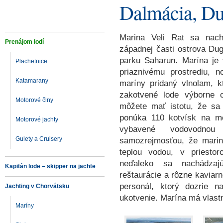
Dalmácia, Du
Marina Veli Rat sa nac
Prenájom lodí
západnej časti ostrova Du
parku Saharun. Marína je
Plachetnice
priaznivému prostrediu, 
Katamarany
maríny pridaný vlnolam, k
zakotvené lode výborne c
Motorové člny
môžete mať istotu, že sa 
ponúka 110 kotvísk na mo
Motorové jachty
vybavené vodovodnou
Gulety a Cruisery
samozrejmosťou, že marin
teplou vodou, v priestor
neďaleko sa nachádzajú
Kapitán lode – skipper na jachte
reštaurácie a rôzne kaviar
personál, ktorý dozrie 
Jachting v Chorvátsku
ukotvenie. Marína má vlastn
Maríny