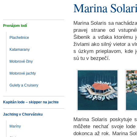
Marina Solari
Marina Solaris sa nachádza 
Prenájom lodí
pravej strane od vstupn
Šibenik a vďaka ktorému j
Plachetnice
živlami ako silný vietor a v
Katamarany
s úzkym prieplavom, kde j
sú tu v bezpečí.
Motorové člny
Motorové jachty
Gulety a Cruisery
Kapitán lode – skipper na jachte
Jachting v Chorvátsku
Marina Solaris poskytuje 
môžete nechať svoje lode
Maríny
dokonca až rok. Marina Sol