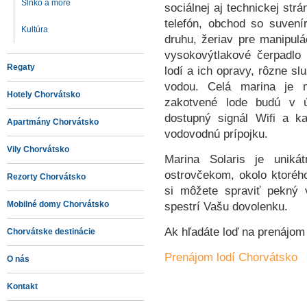
Slnko a more
sociálnej aj technickej str
telefón, obchod so suvení
Kultúra
druhu, žeriav pre manipulá
vysokovýtlakové čerpadlo p
Regaty
lodí a ich opravy, rôzne sl
vodou. Celá marina je 
Hotely Chorvátsko
zakotvené lode budú v 
dostupný signál Wifi a k
Apartmány Chorvátsko
vodovodnú prípojku.
Vily Chorvátsko
Marina Solaris je unik
ostrovčekom, okolo ktorého
Rezorty Chorvátsko
si môžete spraviť pekný 
Mobilné domy Chorvátsko
spestrí Vašu dovolenku.
Ak hľadáte loď na prenájom 
Chorvátske destinácie
Prenájom lodí Chorvátsko
O nás
Kontakt