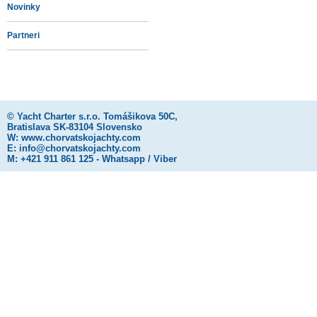
Novinky
Partneri
©
Yacht Charter s.r.o.
Tomášikova 50C,
Bratislava SK-83104 Slovensko
W:
www.chorvatskojachty.com
E:
info@chorvatskojachty.com
M: +421 911 861 125 - Whatsapp / Viber