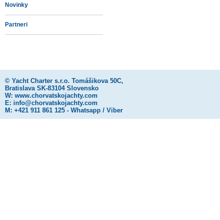
Novinky
Partneri
©
Yacht Charter s.r.o.
Tomášikova 50C,
Bratislava SK-83104 Slovensko
W:
www.chorvatskojachty.com
E:
info@chorvatskojachty.com
M: +421 911 861 125 - Whatsapp / Viber