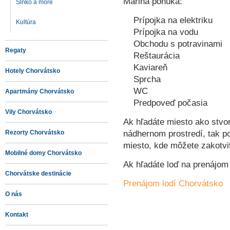
Marina ponúka:
Slnko a more
Prípojka na elektriku
Kultúra
Prípojka na vodu
Obchodu s potravinami
Regaty
Reštaurácia
Kaviareň
Hotely Chorvátsko
Sprcha
WC
Apartmány Chorvátsko
Predpoveď počasia
Vily Chorvátsko
Ak hľadáte miesto ako stvor
nádhernom prostredí, tak p
Rezorty Chorvátsko
miesto, kde môžete zakotviť
Mobilné domy Chorvátsko
Ak hľadáte loď na prenájom
Chorvátske destinácie
Prenájom lodí Chorvátsko
O nás
Kontakt