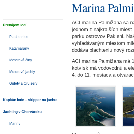
Marina Palmi
ACI marina Palmižana sa n
Prenájom lodí
jednom z najkrajších miest 
parku ostrovov Pakleni. Na
Plachetnice
vyhľadávaným miestom milo
Katamarany
dodáva plachteniu nový roz
Motorové člny
ACI marina Palmižana má 16
kotvísk má vodovodnú a elek
Motorové jachty
4. do 11. mesiaca a otvárac
Gulety a Cruisery
Kapitán lode – skipper na jachte
Jachting v Chorvátsku
Maríny