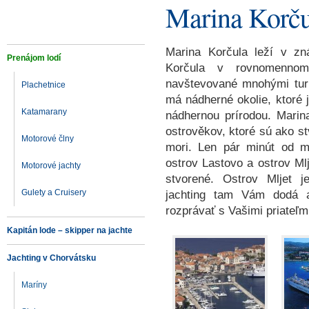
Marina Korču
Marina Korčula leží v zná
Prenájom lodí
Korčula v rovnomenno
navštevované mnohými turi
Plachetnice
má nádherné okolie, ktoré 
Katamarany
nádhernou prírodou. Mari
ostrověkov, ktoré sú ako st
Motorové člny
mori. Len pár minút od m
ostrov Lastovo a ostrov Ml
Motorové jachty
stvorené. Ostrov Mljet 
Gulety a Cruisery
jachting tam Vám dodá a
rozprávať s Vašimi priateľm
Kapitán lode – skipper na jachte
Jachting v Chorvátsku
Maríny