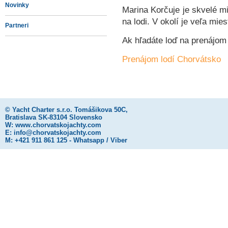
Novinky
Marina Korčuje je skvelé mi
na lodi. V okolí je veľa mie
Partneri
Ak hľadáte loď na prenájom 
Prenájom lodí Chorvátsko
©
Yacht Charter s.r.o.
Tomášikova 50C,
Bratislava SK-83104 Slovensko
W:
www.chorvatskojachty.com
E:
info@chorvatskojachty.com
M: +421 911 861 125 - Whatsapp / Viber