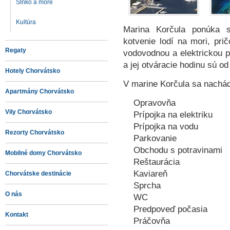
Slnko a more
Kultúra
Marina Korčula ponúka 
kotvenie lodí na mori, pr
Regaty
vodovodnou a elektrickou p
a jej otváracie hodinu sú od
Hotely Chorvátsko
V marine Korčula sa nachá
Apartmány Chorvátsko
Opravovňa
Vily Chorvátsko
Prípojka na elektriku
Prípojka na vodu
Rezorty Chorvátsko
Parkovanie
Obchodu s potravinami
Mobilné domy Chorvátsko
Reštaurácia
Kaviareň
Chorvátske destinácie
Sprcha
O nás
WC
Predpoveď počasia
Kontakt
Práčovňa