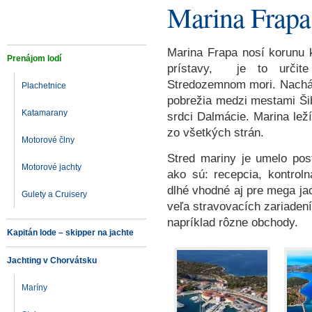
Marina Frapa
Marina Frapa nosí korunu k
Prenájom lodí
prístavy, je to určite
Stredozemnom mori.
Nachá
Plachetnice
pobrežia medzi mestami Šib
Katamarany
srdci Dalmácie. Marina leží
zo všetkých strán.
Motorové člny
Stred mariny je umelo pos
Motorové jachty
ako sú: recepcia, kontrol
dlhé vhodné aj pre mega jac
Gulety a Cruisery
veľa stravovacích zariadení
napríklad rôzne obchody.
Kapitán lode – skipper na jachte
Jachting v Chorvátsku
Maríny