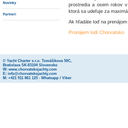
Novinky
prostredia a osem rokov v
ktorá sa udeľuje za maximáln
Partneri
Ak hľadáte loď na prenájom 
Pronájem lodí Chorvatsko
©
Yacht Charter s.r.o.
Tomášikova 50C,
Bratislava SK-83104 Slovensko
W:
www.chorvatskojachty.com
E:
info@chorvatskojachty.com
M: +421 911 861 125 - Whatsapp / Viber