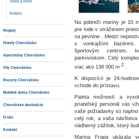
Slnko a more
Kultúra
Na pobreží mariny je 10 
pre lode v stráženom pries
Regaty
na pevnine . Medzi nepostrá
s vonkajšími bazénmi,
Hotely Chorvátsko
športovým centrom, k
Apartmány Chorvátsko
parkoviskom. Celý komple
2
viac ako 136 000 m
.
Vily Chorvátsko
K dispozícii je 24-hodin
Rezorty Chorvátsko
vchode do prístavu.
Mobilné domy Chorvátsko
Paleta možností a vysok
priateľský personál vás vž
Chorvátske destinácie
vaše požiadavky sú naplno 
celý rok, a vaša návšteva
O nás
nádherný zážitok, ktorý bud
Kontakt
Marina Frapa ukázala v