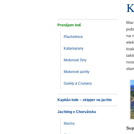
K
Mar
Prenájom lodí
pob
na 
Plachetnice
ele
Katamarany
toal
tak
Motorové člny
nosn
sta
Motorové jachty
Gulety a Cruisery
Kapitán lode – skipper na jachte
Jachting v Chorvátsku
Maríny
Sup