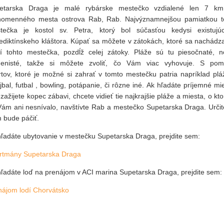
etarska Draga je malé rybárske mestečko vzdialené len 7 k
nomenného mesta ostrova Rab, Rab. Najvýznamnejšou pamiatkou t
tečka je kostol sv. Petra, ktorý bol súčasťou kedysi existujú
ediktínskeho kláštora. Kúpať sa môžete v zátokách, ktoré sa nachádza
lí tohto mestečka, pozdĺž celej zátoky. Pláže sú tu piesočnaté, n
enisté, takže si môžete zvoliť, čo Vám viac vyhovuje. S pom
rtov, ktoré je možné si zahrať v tomto mestečku patria napríklad plá
jbal, futbal , bowling, potápanie, či rôzne iné. Ak hľadáte príjemné mi
zažijete kopec zábavi, chcete vidieť tie najkrajšie pláže a miesta, o kt
Vám ani nesnívalo, navštívte Rab a mestečko Supetarska Draga. Určit
 bude páčiť.
hľadáte ubytovanie v mestečku Supetarska Draga, prejdite sem:
rtmány Supetarska Draga
hľadáte loď na prenájom v ACI marina Supetarska Draga, prejdite sem:
nájom lodí Chorvátsko