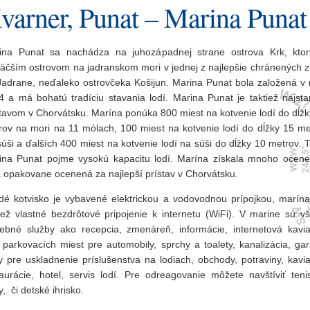
varner, Punat – Marina Punat
ina Punat sa nachádza na juhozápadnej strane ostrova Krk, ktor
väčším ostrovom na jadranskom mori v jednej z najlepšie chránených z
Jadrane, neďaleko ostrovčeka Košijun. Marina Punat bola založená v 
4 a má bohatú tradíciu stavania lodí. Marina Punat je taktiež najsta
stavom v Chorvátsku. Marína ponúka 800 miest na kotvenie lodí do dĺžk
rov na mori na 11 mólach, 100 miest na kotvenie lodí do dĺžky 15 me
úši a ďalších 400 miest na kotvenie lodí na súši do dĺžky 10 metrov. 
ina Punat pojme vysokú kapacitu lodí. Marína získala mnoho ocene
a opakovane ocenená za najlepší prístav v Chorvátsku.
dé kotvisko je vybavené elektrickou a vodovodnou prípojkou, marín
tiež vlastné bezdrôtové pripojenie k internetu (WiFi). V marine sú vš
rebné služby ako recepcia, zmenáreň, informácie, internetová kavia
 parkovacích miest pre automobily, sprchy a toalety, kanalizácia, gar
y pre uskladnenie príslušenstva na lodiach, obchody, potraviny, kavia
taurácie, hotel, servis lodí. Pre odreagovanie môžete navštíviť teni
y, či detské ihrisko.