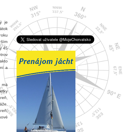
ý je
átok
roku
rším
y 45
trov
Takto
ní a
a má
etky
reň,
áže,
reň,
sové