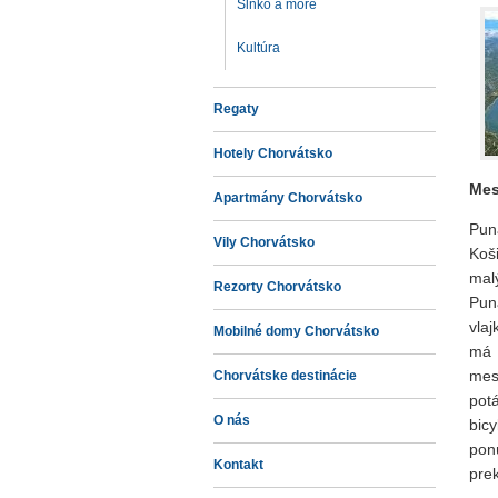
Slnko a more
Kultúra
Regaty
Hotely Chorvátsko
Mes
Apartmány Chorvátsko
Pun
Vily Chorvátsko
Koš
malý
Rezorty Chorvátsko
Pun
vlaj
Mobilné domy Chorvátsko
má 
mes
Chorvátske destinácie
pot
O nás
bic
pon
Kontakt
prek