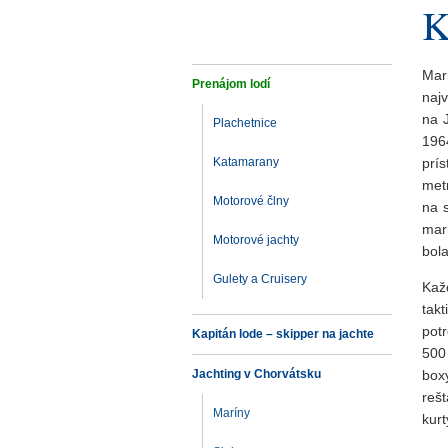
K
Mar
Prenájom lodí
naj
na 
Plachetnice
196
Katamarany
prí
met
Motorové člny
na s
mar
Motorové jachty
bol
Gulety a Cruisery
Kaž
tak
pot
Kapitán lode – skipper na jachte
500
Jachting v Chorvátsku
box
reš
Maríny
kurt