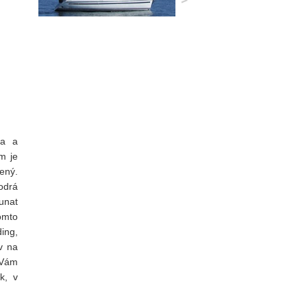
ga a
m je
vený.
odrá
Punat
omto
ing,
v na
 Vám
k, v