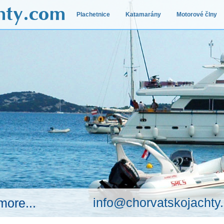
Plachetnice
Katamarány
Motorové člny
info@chorvatskojachty
more...