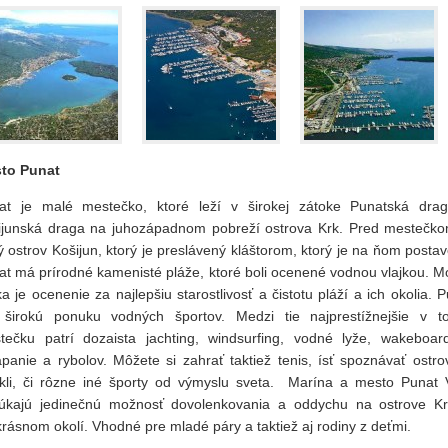
to Punat
at je malé mestečko, ktoré leží v širokej zátoke Punatská dra
ijunská draga na juhozápadnom pobreží ostrova Krk. Pred mestečko
 ostrov Košijun, ktorý je preslávený kláštorom, ktorý je na ňom posta
at má prírodné kamenisté pláže, ktoré boli ocenené vodnou vlajkou. M
ka je ocenenie za najlepšiu starostlivosť a čistotu pláží a ich okolia. 
širokú ponuku vodných športov. Medzi tie najprestížnejšie v t
tečku patrí dozaista jachting, windsurfing, vodné lyže, wakeboard
ápanie a rybolov. Môžete si zahrať taktiež tenis, ísť spoznávať ostro
ykli, či rôzne iné športy od výmyslu sveta. Marína a mesto Punat
úkajú jedinečnú možnosť dovolenkovania a oddychu na ostrove Kr
rásnom okolí. Vhodné pre mladé páry a taktiež aj rodiny z deťmi.