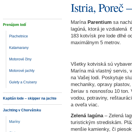
Istria, Poreč
Marína
Parentium
sa nachá
Prenájom lodí
lagúná, ktorá je vzdialená
183 kotvísk pre lode dlhé 
Plachetnice
maximálnym 5 metrov.
Katamarany
Motorové člny
Všetky kotviská sú vybaven
Marína má vlastný servis, 
Motorové jachty
na Vašej lodi. Poskytuje slu
Gulety a Cruisery
mechaniky, opravy plastov, 
žeriav s nosnosťou 10 ton. V
vodou, potraviny, reštauráci
Kapitán lode – skipper na jachte
a oveľa viac.
Jachting v Chorvátsku
Zelená lagúna
– Zelená lag
turistickým strediskám. Pl
Maríny
menšie kamienky, či piesok