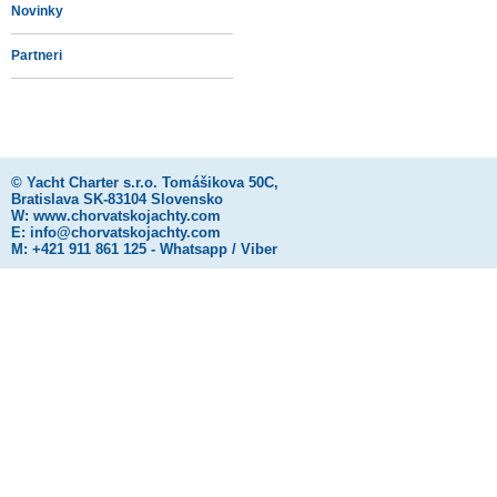
Novinky
Partneri
©
Yacht Charter s.r.o.
Tomášikova 50C,
Bratislava SK-83104 Slovensko
W:
www.chorvatskojachty.com
E:
info@chorvatskojachty.com
M: +421 911 861 125 - Whatsapp / Viber