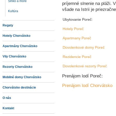
Slnko a more
príjemné slnenie na pláži. 
všade na Istrii je priezračn
Kultúra
Ubytovanie Poreč:
Regaty
Hotely Poreč
Hotely Chorvátsko
Apartmany Poreč
Apartmány Chorvátsko
Dovolenkové domy Poreč
Vily Chorvátsko
Rezidencie Poreč
Dovolenkové rezorty Poreč
Rezorty Chorvátsko
Prenájom lodí Poreč:
Mobilné domy Chorvátsko
Prenájom lodí Chorvátsko
Chorvátske destinácie
O nás
Kontakt