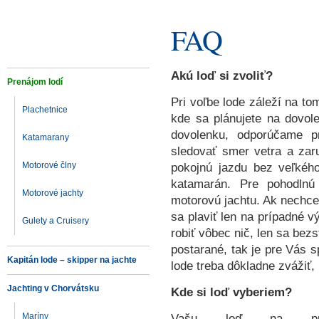
FAQ
Akú loď si zvoliť?
Prenájom lodí
Pri voľbe lode záleží na to
Plachetnice
kde sa plánujete na dovol
dovolenku, odporúčame pr
Katamarany
sledovať smer vetra a zar
Motorové člny
pokojnú jazdu bez veľkéh
katamarán. Pre pohodlnú
Motorové jachty
motorovú jachtu. Ak nechcet
sa plaviť len na prípadné v
Gulety a Cruisery
robiť vôbec nič, len sa bez
postarané, tak je pre Vás s
Kapitán lode – skipper na jachte
lode treba dôkladne zvážiť, 
Jachting v Chorvátsku
Kde si loď vyberiem?
Maríny
Vašu loď na pre