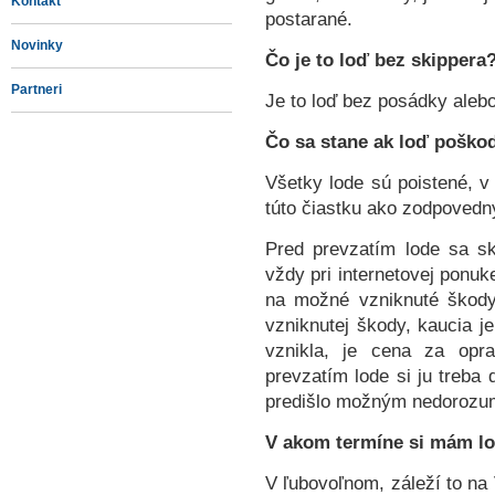
Kontakt
postarané.
Novinky
Čo je to loď bez skippera
Partneri
Je to loď bez posádky alebo
Čo sa stane ak loď poško
Všetky lode sú poistené, v
túto čiastku ako zodpovedn
Pred prevzatím lode sa sk
vždy pri internetovej ponuk
na možné vzniknuté škody
vzniknutej škody, kaucia j
vznikla, je cena za opr
prevzatím lode si ju treba 
predišlo možným nedorozu
V akom termíne si mám lo
V ľubovoľnom, záleží to n