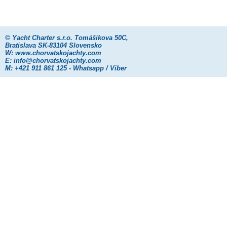
©
Yacht Charter s.r.o.
Tomášikova 50C,
Bratislava SK-83104 Slovensko
W:
www.chorvatskojachty.com
E:
info@chorvatskojachty.com
M: +421 911 861 125 - Whatsapp / Viber