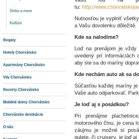
tu:
http://www.chorvatskoja
Slnko a more
Nutnosťou je vyplniť všetky
Kultúra
a Vašu dovolenku dôležité.
Kde sa nalodíme?
Regaty
Loď na prenájom je vždy 
Hotely Chorvátsko
uvedený pri informáciách o
aby ste sa do maríny dopra
Apartmány Chorvátsko
Kde nechám auto ak sa d
Vily Chorvátsko
Súčasťou každej maríny je
Rezorty Chorvátsko
Vaše auto odparkovať. Par
Mobilné domy Chorvátsko
Je loď aj s posádkou?
Chorvátske destinácie
Pri prenájme plachetnice
motorového člnu, je cena l
O nás
záujmu je možné si posád
gulete, či cruisery, je loď