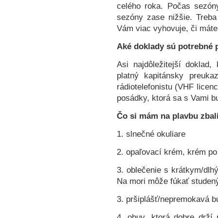
celého roka. Počas sezón
sezóny zase nižšie. Treba
Vám viac vyhovuje, či máte
Aké doklady sú potrebné 
Asi najdôležitejší doklad,
platný kapitánsky preuka
rádiotelefonistu (VHF licen
posádky, ktorá sa s Vami bud
Čo si mám na plavbu zbal
1. slnečné okuliare
2. opaľovací krém, krém po
3. oblečenie s krátkym/dl
Na mori môže fúkať studený
3. pršiplášť/nepremokavá b
4. obuv, ktorá dobre drží