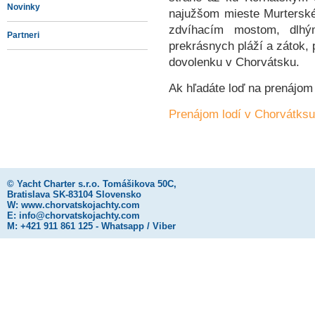
Novinky
najužšom mieste Murterské
zdvíhacím mostom, dlhý
Partneri
prekrásnych pláží a zátok, 
dovolenku v Chorvátsku.
Ak hľadáte loď na prenájom
Prenájom lodí v Chorvátksu
©
Yacht Charter s.r.o.
Tomášikova 50C,
Bratislava SK-83104 Slovensko
W:
www.chorvatskojachty.com
E:
info@chorvatskojachty.com
M: +421 911 861 125 - Whatsapp / Viber