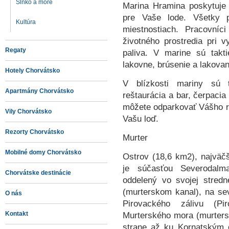
Slnko a more
Marina Hramina poskytuje 
pre Vaše lode.
Všetky 
Kultúra
miestnostiach. Pracovníc
životného prostredia pri v
Regaty
paliva. V marine sú takti
lakovne, brúsenie a lakova
Hotely Chorvátsko
V blízkosti mariny sú ta
Apartmány Chorvátsko
reštaurácia a bar, čerpaci
môžete odparkovať Vášho ro
Vily Chorvátsko
Vašu loď.
Rezorty Chorvátsko
Murter
Mobilné domy Chorvátsko
Ostrov (18,6 km2), najväčš
je súčasťou Severodalm
Chorvátske destinácie
oddelený vo svojej stred
(murterskom kanal), na s
O nás
Pirovackého zálivu (Pi
Kontakt
Murterského mora (murters
strane až ku Kornatským o