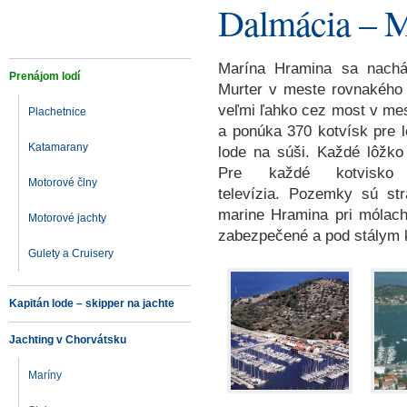
Dalmácia – 
Marína Hramina sa nachá
Prenájom lodí
Murter v meste rovnakého
veľmi ľahko cez most v mest
Plachetnice
a ponúka 370 kotvísk pre l
Katamarany
lode na súši. Každé lôžko
Pre každé kotvisko 
Motorové člny
televízia.
Pozemky sú str
marine Hramina pri mólach
Motorové jachty
zabezpečené a pod stály
Gulety a Cruisery
Kapitán lode – skipper na jachte
Jachting v Chorvátsku
Maríny