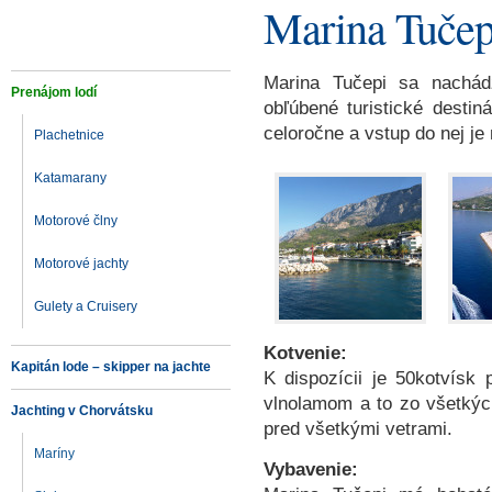
Marina Tučep
Marina Tučepi sa nachád
Prenájom lodí
obľúbené turistické destin
celoročne a vstup do nej je
Plachetnice
Katamarany
Motorové člny
Motorové jachty
Gulety a Cruisery
Kotvenie:
Kapitán lode – skipper na jachte
K dispozícii je 50kotvísk 
vlnolamom a to zo všetkýc
Jachting v Chorvátsku
pred všetkými vetrami.
Maríny
Vybavenie: