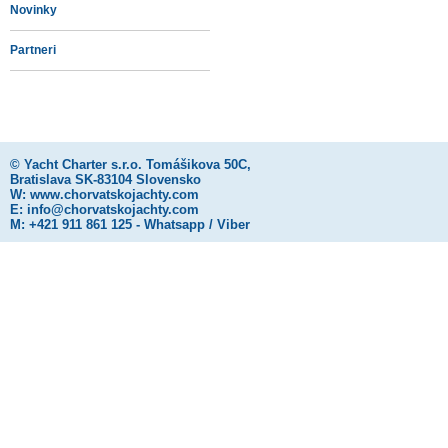
Novinky
Partneri
©
Yacht Charter s.r.o.
Tomášikova 50C,
Bratislava SK-83104 Slovensko
W:
www.chorvatskojachty.com
E:
info@chorvatskojachty.com
M: +421 911 861 125 - Whatsapp / Viber