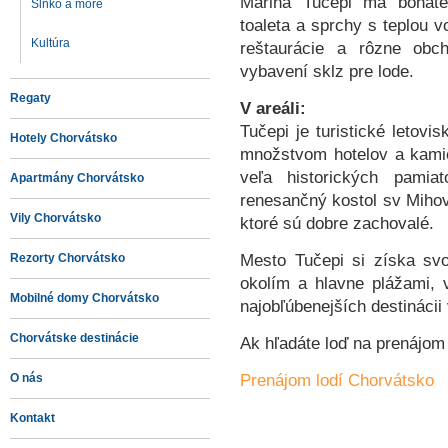
Marina Tučepi má bohaté 
Slnko a more
toaleta a sprchy s teplou v
Kultúra
reštaurácie a rôzne obc
vybavení sklz pre lode.
Regaty
V areáli:
Tučepi je turistické letovi
Hotely Chorvátsko
množstvom hotelov a kami
veľa historických pamia
Apartmány Chorvátsko
renesančný kostol sv Mihov
Vily Chorvátsko
ktoré sú dobre zachovalé.
Mesto Tučepi si získa sv
Rezorty Chorvátsko
okolím a hlavne plážami,
Mobilné domy Chorvátsko
najobľúbenejších destinácii
Chorvátske destinácie
Ak hľadáte loď na prenájom 
Prenájom lodí Chorvátsko
O nás
Kontakt