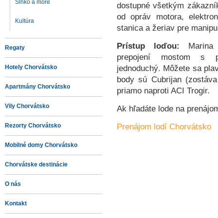
Slnko a more
dostupné všetkým zákazník
od opráv motora, elektron
Kultúra
stanica a žeriav pre manipu
Prístup loďou:
Marina 
Regaty
prepojení mostom s 
jednoduchý. Môžete sa plav
Hotely Chorvátsko
body sú Cubrijan (zostáva
Apartmány Chorvátsko
priamo naproti ACI Trogir.
Vily Chorvátsko
Ak hľadáte lode na prenájom
Prenájom lodí Chorvátsko
Rezorty Chorvátsko
Mobilné domy Chorvátsko
Chorvátske destinácie
O nás
Kontakt