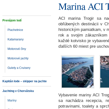
Marina ACI Tr
ACI marina Trogir sa na
Prenájom lodí
obľúbených destinácii v C
historickým pamiatkam, v me
Plachetnice
rok a svojim zákazníkom 
Katamarany
každé kotvisko je vybavené
ďalších 60 miest pre uschov
Motorové člny
Motorové jachty
Gulety a Cruisery
Kapitán lode – skipper na jachte
Jachting v Chorvátsku
Vybavenie mariny ACI Trogi
sa nachádza recepcia, re
Maríny
potravinami, toalety a sprc