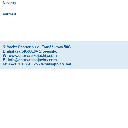
Novinky
Partneri
©
Yacht Charter s.r.o.
Tomášikova 50C,
Bratislava SK-83104 Slovensko
W:
www.chorvatskojachty.com
E:
info@chorvatskojachty.com
M: +421 911 861 125 - Whatsapp / Viber