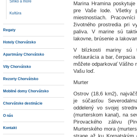
Slnko a more
Marina Hramina poskytuje 
pre Vaše lode.
Všetky 
Kultúra
miestnostiach. Pracovníc
životného prostredia pri v
Regaty
paliva. V marine sú takti
lakovne, brúsenie a lakova
Hotely Chorvátsko
V blízkosti mariny sú ta
Apartmány Chorvátsko
reštaurácia a bar, čerpaci
môžete odparkovať Vášho ro
Vily Chorvátsko
Vašu loď.
Rezorty Chorvátsko
Murter
Mobilné domy Chorvátsko
Ostrov (18,6 km2), najväčš
je súčasťou Severodalm
Chorvátske destinácie
oddelený vo svojej stred
(murterskom kanal), na s
O nás
Pirovackého zálivu (Pi
Kontakt
Murterského mora (murters
strane až ku Kornatským o