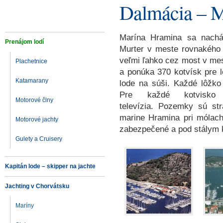
Dalmácia – 
Marína Hramina sa nachá
Prenájom lodí
Murter v meste rovnakého
veľmi ľahko cez most v mest
Plachetnice
a ponúka 370 kotvísk pre l
Katamarany
lode na súši. Každé lôžko
Pre každé kotvisko 
Motorové člny
televízia.
Pozemky sú str
marine Hramina pri mólach
Motorové jachty
zabezpečené a pod stály
Gulety a Cruisery
Kapitán lode – skipper na jachte
Jachting v Chorvátsku
Maríny