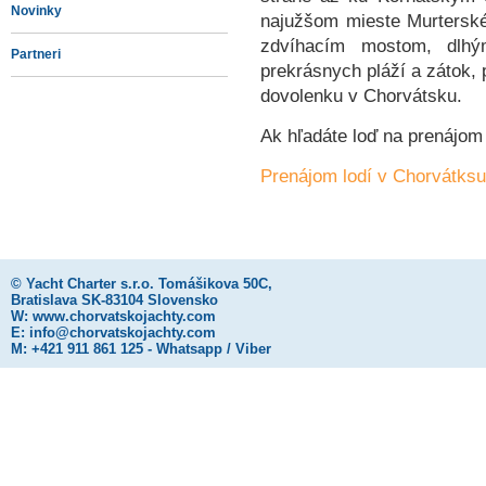
Novinky
najužšom mieste Murterské
zdvíhacím mostom, dlhý
Partneri
prekrásnych pláží a zátok, 
dovolenku v Chorvátsku.
Ak hľadáte loď na prenájom
Prenájom lodí v Chorvátksu
©
Yacht Charter s.r.o.
Tomášikova 50C,
Bratislava SK-83104 Slovensko
W:
www.chorvatskojachty.com
E:
info@chorvatskojachty.com
M: +421 911 861 125 - Whatsapp / Viber